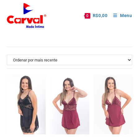
R$
0,00
Menu
0