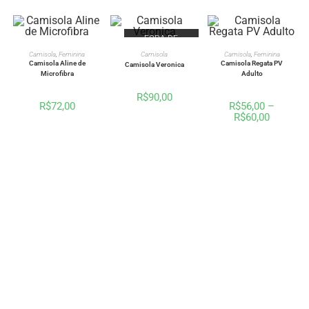
FORA DE
ESTOQUE
VER OPÇÕES
VER OPÇÕES
VER OPÇÕES
Camisola
,
Feminina
Camisola
Camisola
,
Feminina
Camisola Aline de
Camisola Regata PV
Camisola Veronica
Microfibra
Adulto
R$
90,00
R$
72,00
R$
56,00
–
R$
60,00