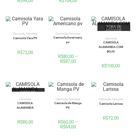
R$
94,00
R$
104,00
FORA DE
ESTOQUE
VER OPÇÕES
VER OPÇÕES
Camisola
,
Feminina
Camisola
,
Feminina
VER OPÇÕES
Camisola Americano
Camisola Yara PV
Camisola
pv
CAMISOLA
ALAMANDA COM
R$
72,00
BOJO
R$
80,00
–
R$
87,00
R$
100,00
FORA DE
ESTOQUE
VER OPÇÕES
VER OPÇÕES
VER OPÇÕES
Camisola
Camisola
,
Feminina
Camisola
,
Feminina
CAMISOLA
Camisola de Manga
Camisola Larissa
ALAMANDA
PV
R$
72,00
R$
80,00
R$
60,00
–
R$
64,00