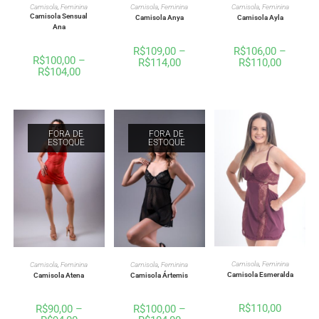
VER OPÇÕES
VER OPÇÕES
VER OPÇÕES
Camisola
,
Feminina
Camisola
,
Feminina
Camisola
,
Feminina
Camisola Sensual
Camisola Anya
Camisola Ayla
Ana
R$
109,00
–
R$
106,00
–
R$
100,00
–
R$
114,00
R$
110,00
R$
104,00
FORA DE
FORA DE
ESTOQUE
ESTOQUE
VER OPÇÕES
VER OPÇÕES
VER OPÇÕES
Camisola
,
Feminina
Camisola
,
Feminina
Camisola
,
Feminina
Camisola Esmeralda
Camisola Atena
Camisola Ártemis
R$
110,00
R$
90,00
–
R$
100,00
–