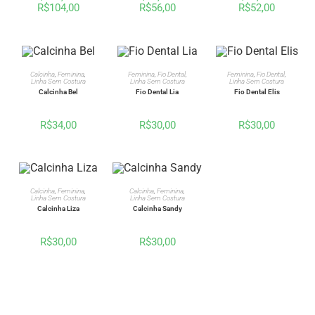
R$
104,00
R$
56,00
R$
52,00
VER OPÇÕES
VER OPÇÕES
VER OPÇÕES
Calcinha
,
Feminina
,
Feminina
,
Fio Dental
,
Feminina
,
Fio Dental
,
Linha Sem Costura
Linha Sem Costura
Linha Sem Costura
Calcinha Bel
Fio Dental Lia
Fio Dental Elis
R$
34,00
R$
30,00
R$
30,00
VER OPÇÕES
VER OPÇÕES
Calcinha
,
Feminina
,
Calcinha
,
Feminina
,
Linha Sem Costura
Linha Sem Costura
Calcinha Liza
Calcinha Sandy
R$
30,00
R$
30,00