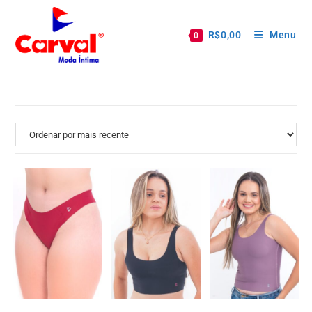
R$
0,00
Menu
0