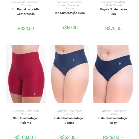
VER OPÇÕES
VER OPÇÕES
VER OPÇÕES
Feminina
,
Feminina
,
Linha Sem Costura
,
Fio Dental
,
Linha Sem
Fitness
,
Linha Sem
Moda Casual
Costura
Costura
Regata Sustentação
Fio Dental Livia Alta
Top Sustentação Luna
Lua
Compressão
R$
60,00
R$
76,00
R$
34,00
VER OPÇÕES
VER OPÇÕES
VER OPÇÕES
Feminina
,
Linha Sem
Calcinha
,
Linha Sem
Calcinha
,
Linha Sem
Costura
Costura
Costura
Short Sustentação
Calcinha Sustentação
Calcinha Sustentação
Paloma
Denise
Rosy
R$
100,00
–
R$
52,00
–
R$
48,00
–