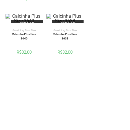
FORA DE
FORA DE
ESTOQUE
ESTOQUE
VER OPÇÕES
VER OPÇÕES
Feminina
,
Plus Size
Feminina
,
Plus Size
Calcinha Plus Size
Calcinha Plus Size
3640
3638
R$
32,00
R$
32,00