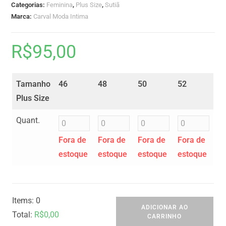
Categorias:
Feminina
,
Plus Size
,
Sutiã
Marca:
Carval Moda Intima
R$
95,00
Tamanho
46
48
50
52
Plus Size
Quant.
Fora de
Fora de
Fora de
Fora de
estoque
estoque
estoque
estoque
Items
:
0
ADICIONAR AO
Total
:
R$
0,00
CARRINHO