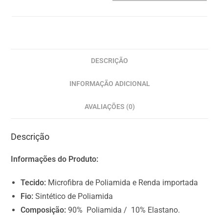
0
I
t
e
m
DESCRIÇÃO
s
INFORMAÇÃO ADICIONAL
,
T
AVALIAÇÕES (0)
o
t
Descrição
a
l
Informações do Produto:
$
0
Tecido:
Microfibra de Poliamida e Renda importada
.
Fio:
Sintético de Poliamida
0
Composição:
90% Poliamida / 10% Elastano.