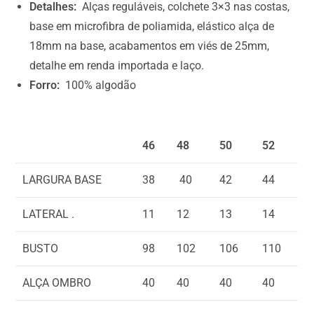
0
Detalhes:
Alças reguláveis, colchete 3×3 nas costas,
base em microfibra de poliamida, elástico alça de
18mm na base, acabamentos em viés de 25mm,
detalhe em renda importada e laço.
Forro:
100% algodão
46
48
50
52
LARGURA BASE
38
40
42
44
LATERAL .
11
12
13
14
BUSTO
98
102
106
110
ALÇA OMBRO
40
40
40
40