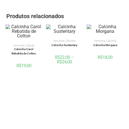
Produtos relacionados
VER OPÇÕES
VER OPÇÕES
Feminina
,
Calcinha
Feminina
,
Calcinha
VER OPÇÕES
Calcinha Sustentary
Calcinha Morgana
Feminina
,
Calçola
Calcinha Carol
Rebatida de Cotton
R$
22,00
–
R$
18,00
R$
24,00
R$
19,00