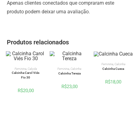
Apenas clientes conectados que compraram este
produto podem deixar uma avaliação.
Produtos relacionados
VER OPÇÕES
Feminina
,
Calcinha
VER OPÇÕES
VER OPÇÕES
Calcinha Cueca
Feminina
,
Calçola
Feminina
,
Calcinha
Calcinha Carol Viés
Calcinha Tereza
Fio 30
R$
18,00
R$
23,00
R$
20,00