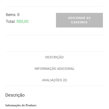
Items
:
0
ADICIONAR AO
Total
:
R$
0,00
CARRINHO
0
I
t
e
m
DESCRIÇÃO
s
INFORMAÇÃO ADICIONAL
,
T
AVALIAÇÕES (0)
o
t
Descrição
a
l
Informações do Produto: