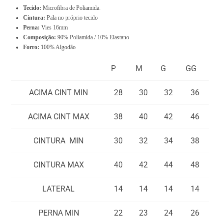
$
Tecido:
Microfibra de Poliamida.
0
Cintura:
Pala no próprio tecido
Perna:
Vies 16mm
.
Composição:
90% Poliamida / 10% Elastano
0
Forro:
100% Algodão
0
P
M
G
GG
ACIMA CINT MIN
28
30
32
36
ACIMA CINT MAX
38
40
42
46
CINTURA MIN
30
32
34
38
CINTURA MAX
40
42
44
48
LATERAL
14
14
14
14
PERNA MIN
22
23
24
26