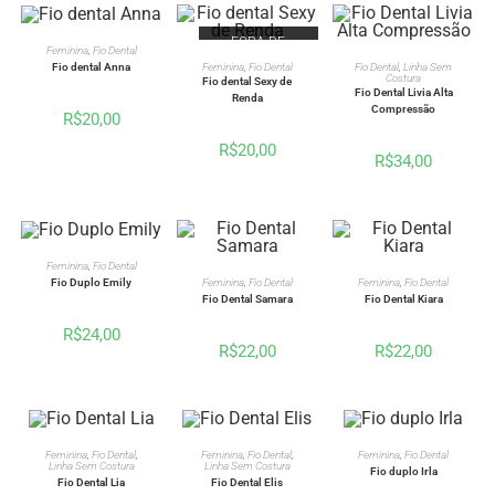
FORA DE
VER OPÇÕES
Feminina
,
Fio Dental
ESTOQUE
VER OPÇÕES
VER OPÇÕES
Fio dental Anna
Feminina
,
Fio Dental
Fio Dental
,
Linha Sem
Costura
Fio dental Sexy de
Fio Dental Livia Alta
Renda
Compressão
R$
20,00
R$
20,00
R$
34,00
VER OPÇÕES
Feminina
,
Fio Dental
VER OPÇÕES
VER OPÇÕES
Fio Duplo Emily
Feminina
,
Fio Dental
Feminina
,
Fio Dental
Fio Dental Samara
Fio Dental Kiara
R$
24,00
R$
22,00
R$
22,00
VER OPÇÕES
VER OPÇÕES
VER OPÇÕES
Feminina
,
Fio Dental
,
Feminina
,
Fio Dental
,
Feminina
,
Fio Dental
Linha Sem Costura
Linha Sem Costura
Fio duplo Irla
Fio Dental Lia
Fio Dental Elis