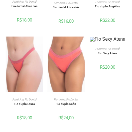
VER OPÇÕES
VER OPÇÕES
VER OPÇÕES
Feminina
,
Fio Dental
Feminina
,
Fio Dental
Feminina
,
Fio Dental
Fio dental Alice cós
Fio duplo Angélica
Fio dental Alice viés
R$
18,00
R$
22,00
R$
16,00
VER OPÇÕES
Feminina
,
Fio Dental
Fio Sexy Atena
R$
20,00
VER OPÇÕES
VER OPÇÕES
Feminina
,
Fio Dental
Feminina
,
Fio Dental
Fio duplo Sofia
Fio duplo Laura
R$
24,00
R$
18,00