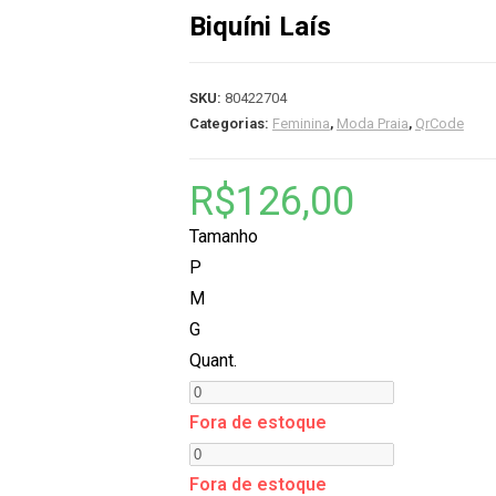
Biquíni Laís
SKU:
80422704
Categorias:
Feminina
,
Moda Praia
,
QrCode
R$
126,00
Tamanho
P
M
G
Quant.
Fora de estoque
Fora de estoque