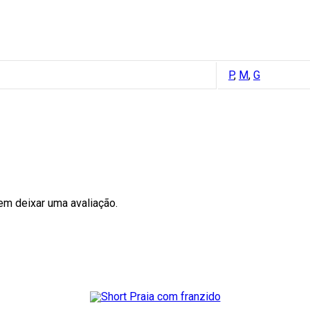
P
,
M
,
G
m deixar uma avaliação.
Este