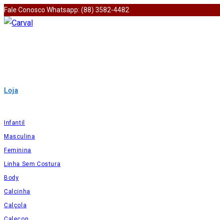
Ir
Fale Conosco Whatsapp: (88) 3582-4482
para
o
conteúdo
Loja
Infantil
Masculina
Feminina
Linha Sem Costura
Body
Calcinha
Calçola
Caleçon