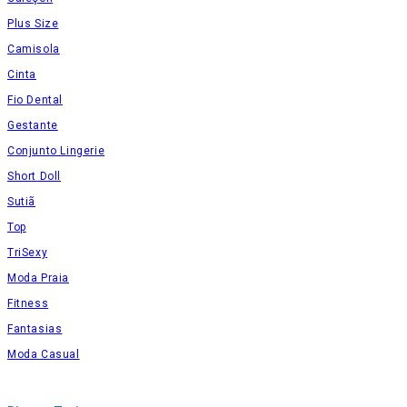
Plus Size
Camisola
Cinta
Fio Dental
Gestante
Conjunto Lingerie
Short Doll
Sutiã
Top
TriSexy
Moda Praia
Fitness
Fantasias
Moda Casual