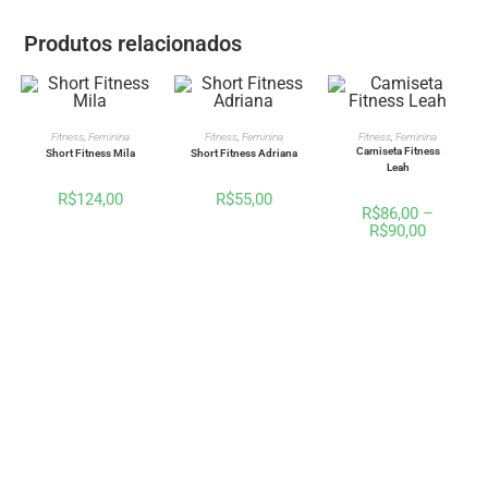
Produtos relacionados
VER OPÇÕES
VER OPÇÕES
VER OPÇÕES
Fitness
,
Feminina
Fitness
,
Feminina
Fitness
,
Feminina
Camiseta Fitness
Short Fitness Mila
Short Fitness Adriana
Leah
R$
124,00
R$
55,00
R$
86,00
–
R$
90,00