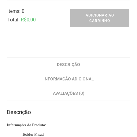
Items
:
0
ADICIONAR AO
Total
:
R$
0,00
CARRINHO
0
I
t
e
m
DESCRIÇÃO
s
INFORMAÇÃO ADICIONAL
,
T
AVALIAÇÕES (0)
o
t
Descrição
a
l
Informações do Produto:
$
Tecido:
Maxxi