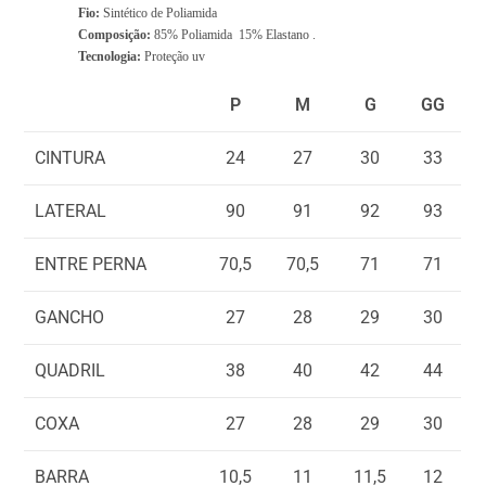
0
Fio:
Sintético de Poliamida
Composição:
85% Poliamida 15% Elastano .
.
Tecnologia:
Proteção uv
0
0
P
M
G
GG
CINTURA
24
27
30
33
LATERAL
90
91
92
93
ENTRE PERNA
70,5
70,5
71
71
GANCHO
27
28
29
30
QUADRIL
38
40
42
44
COXA
27
28
29
30
BARRA
10,5
11
11,5
12