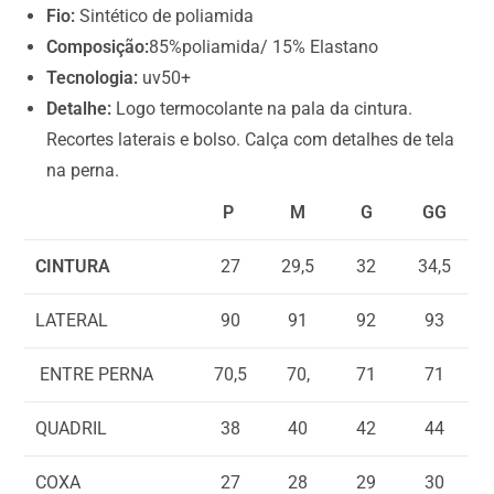
a
Fio:
Sintético de poliamida
l
Composição:
85%poliamida/ 15% Elastano
i
Tecnologia:
uv50+
s
Detalhe:
Logo termocolante na pala da cintura.
R
Recortes laterais e bolso. Calça com detalhes de tela
$
na perna.
0
P
M
G
GG
,
0
CINTURA
27
29,5
32
34,5
0
LATERAL
90
91
92
93
ENTRE PERNA
70,5
70,
71
71
QUADRIL
38
40
42
44
COXA
27
28
29
30