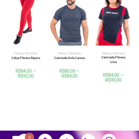
VER OPÇÕES
VER OPÇÕES
VER OPÇÕES
Fitness
,
Mascilina
Fitness
,
Feminina
Fitness
,
Feminina
Camiseta Fitness
Camiseta Gola Careca
Calça Fitness Rejane
Livia
R$
80,00
–
R$
84,00
–
R$
84,00
–
R$
84,00
R$
92,00
R$
90,00
0