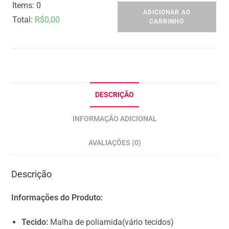
Items
:
0
ADICIONAR AO
Total
:
R$0,00
CARRINHO
0
I
t
e
m
DESCRIÇÃO
s
INFORMAÇÃO ADICIONAL
.
Y
AVALIAÇÕES (0)
o
u
Descrição
r
t
Informações do Produto:
o
t
Tecido:
Malha de poliamida(vário tecidos)