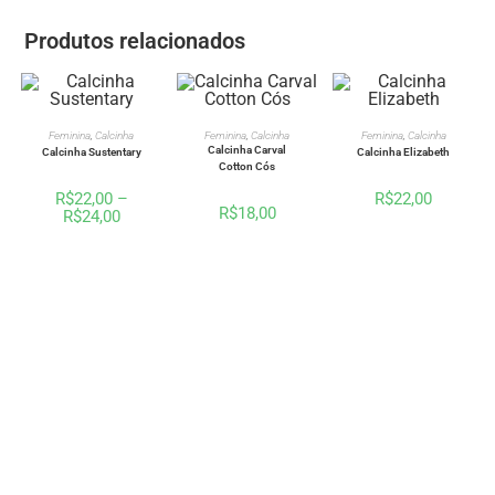
Produtos relacionados
VER OPÇÕES
VER OPÇÕES
VER OPÇÕES
Feminina
,
Calcinha
Feminina
,
Calcinha
Feminina
,
Calcinha
Calcinha Carval
Calcinha Sustentary
Calcinha Elizabeth
Cotton Cós
R$
22,00
–
R$
22,00
R$
18,00
R$
24,00