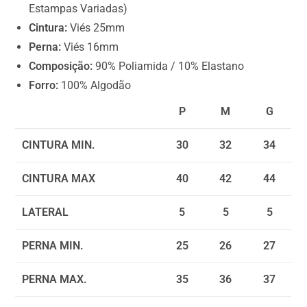
.
Estampas Variadas)
0
Cintura:
Viés 25mm
0
Perna:
Viés 16mm
Composição:
90% Poliamida / 10% Elastano
Forro:
100% Algodão
P
M
G
CINTURA MIN.
30
32
34
CINTURA MAX
40
42
44
LATERAL
5
5
5
PERNA MIN.
25
26
27
PERNA MAX.
35
36
37