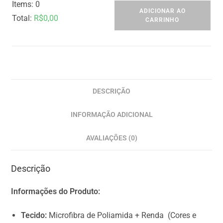
Items
:
0
ADICIONAR AO
Total
:
R$
0,00
CARRINHO
0
I
t
e
m
DESCRIÇÃO
s
INFORMAÇÃO ADICIONAL
,
T
AVALIAÇÕES (0)
o
t
Descrição
a
l
Informações do Produto:
$
0
Tecido:
Microfibra de Poliamida + Renda (Cores e