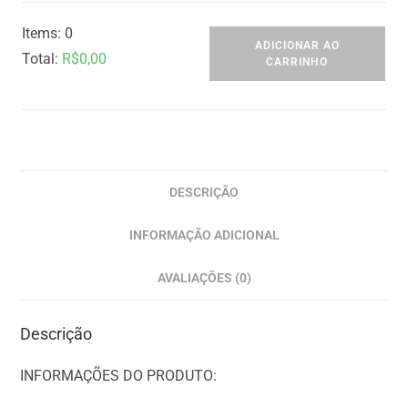
Items
:
0
ADICIONAR AO
Total
:
R$
0,00
CARRINHO
0
I
t
e
m
DESCRIÇÃO
s
INFORMAÇÃO ADICIONAL
,
T
AVALIAÇÕES (0)
o
t
Descrição
a
l
INFORMAÇÕES DO PRODUTO:
$