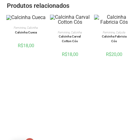
Produtos relacionados
VER OPÇÕES
Feminina
,
Calcinha
VER OPÇÕES
VER OPÇÕES
Calcinha Cueca
Feminina
,
Calcinha
Feminina
,
Calçola
Calcinha Carval
Calcinha Fabricia
Cotton Cós
Cós
R$
18,00
R$
18,00
R$
20,00