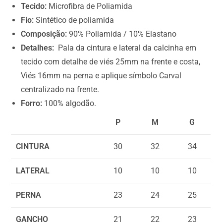
0
Tecido:
Microfibra de Poliamida
.
Fio:
Sintético de poliamida
0
Composição:
90% Poliamida / 10% Elastano
0
Detalhes:
Pala da cintura e lateral da calcinha em
tecido com detalhe de viés 25mm na frente e costa,
Viés 16mm na perna e aplique símbolo Carval
centralizado na frente.
Forro:
100% algodão.
P
M
G
CINTURA
30
32
34
LATERAL
10
10
10
PERNA
23
24
25
GANCHO
21
22
23