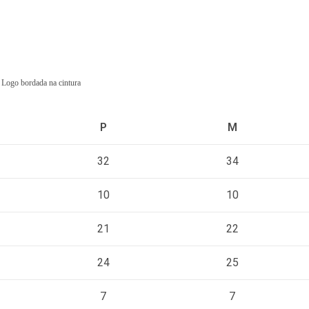
o
t
a
l
 Logo bordada na cintura
$
0
.
P
M
0
32
34
0
10
10
21
22
24
25
7
7