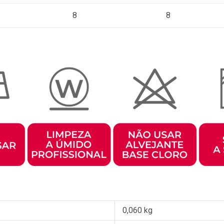
8
8
0,060 kg