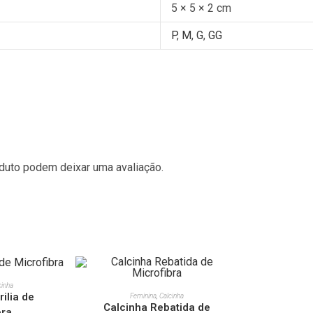
5 × 5 × 2 cm
P
,
M
,
G
,
GG
duto podem deixar uma avaliação.
ÕES
cinha
VER OPÇÕES
ilia de
Feminina
,
Calcinha
Calcinha Rebatida de
bra