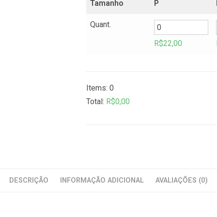
Tamanho
P
Quant.
R$
22,00
Items
:
0
Total
:
R$
0,00
0
I
t
e
m
DESCRIÇÃO
INFORMAÇÃO ADICIONAL
AVALIAÇÕES (0)
s
,
T