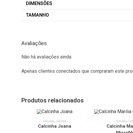
DIMENSÕES
TAMANHO
Avaliações
Não há avaliações ainda.
Apenas clientes conectados que compraram este pro
Produtos relacionados
VER OPÇÕES
VER OPÇ
Feminina
,
Calcinha
Feminina
,
Cal
Calcinha Joana
Calcinha Mar
Microfi