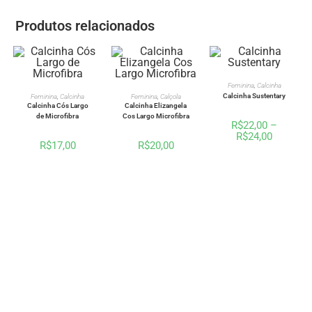
Produtos relacionados
VER OPÇÕES
Feminina
,
Calcinha
VER OPÇÕES
VER OPÇÕES
Calcinha Sustentary
Feminina
,
Calcinha
Feminina
,
Calçola
Calcinha Cós Largo
Calcinha Elizangela
de Microfibra
Cos Largo Microfibra
R$
22,00
–
R$
24,00
R$
17,00
R$
20,00