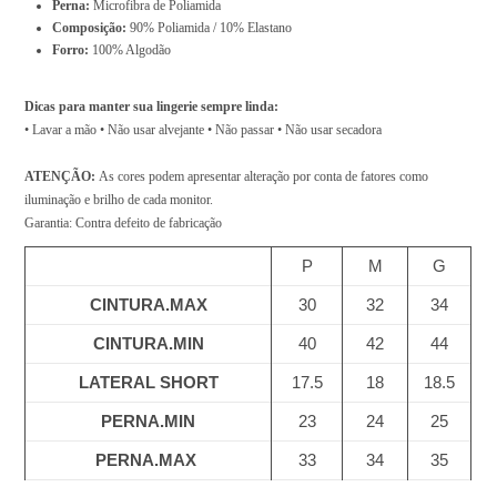
Perna:
Microfibra de Poliamida
.
Composição:
90% Poliamida / 10% Elastano
0
Forro:
100% Algodão
0
Dicas para manter sua lingerie sempre linda:
• Lavar a mão • Não usar alvejante • Não passar • Não usar secadora
ATENÇÃO:
As cores podem apresentar alteração por conta de fatores como
iluminação e brilho de cada monitor.
Garantia: Contra defeito de fabricação
P
M
G
CINTURA.MAX
30
32
34
CINTURA.MIN
40
42
44
LATERAL SHORT
17.5
18
18.5
PERNA.MIN
23
24
25
PERNA.MAX
33
34
35