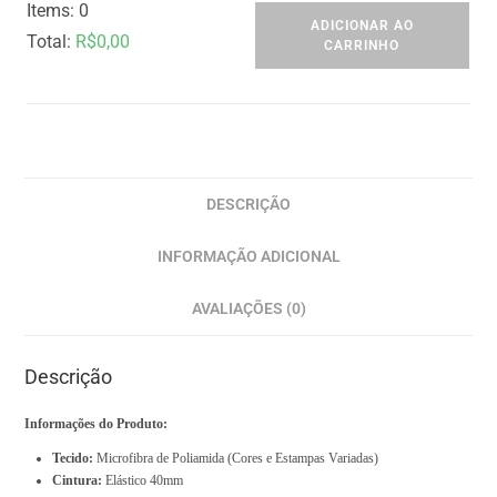
Items
:
0
ADICIONAR AO
Total
:
R$
0,00
CARRINHO
0
I
t
e
m
DESCRIÇÃO
s
INFORMAÇÃO ADICIONAL
,
T
AVALIAÇÕES (0)
o
t
Descrição
a
l
Informações do Produto:
$
Tecido:
Microfibra de Poliamida (Cores e Estampas Variadas)
0
Cintura:
Elástico 40mm