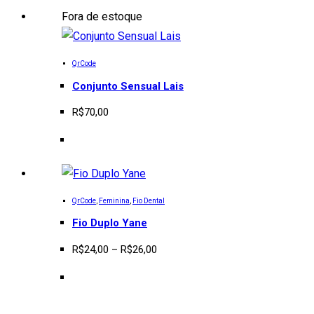
opções
Fora de estoque
podem
Este
ser
QrCode
produto
escolhidas
Conjunto Sensual Lais
tem
na
R$
70,00
várias
página
variantes.
do
As
produto
opções
Este
podem
QrCode
,
Feminina
,
Fio Dental
produto
ser
Fio Duplo Yane
tem
escolhidas
Price range: R$24,00 through R$26,00
R$
24,00
–
R$
26,00
várias
na
variantes.
página
As
do
opções
produto