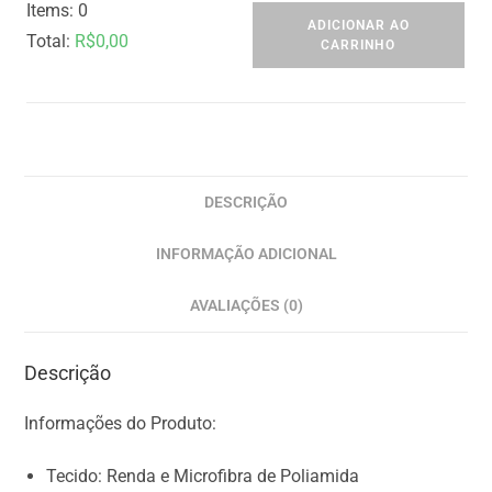
Items
:
0
ADICIONAR AO
Total
:
R$
0,00
CARRINHO
0
I
t
e
m
DESCRIÇÃO
s
INFORMAÇÃO ADICIONAL
,
T
AVALIAÇÕES (0)
o
t
Descrição
a
l
Informações do Produto:
$
0
Tecido: Renda e Microfibra de Poliamida