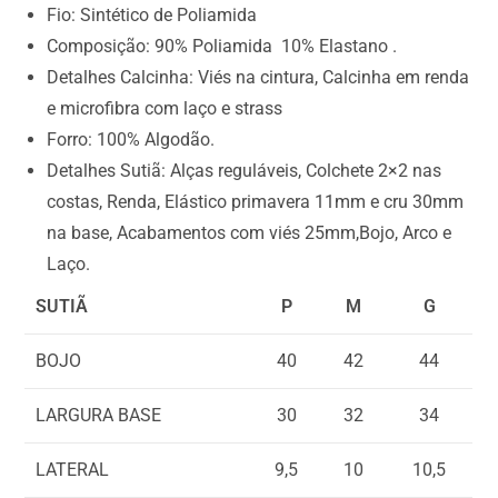
.
Fio: Sintético de Poliamida
0
Composição: 90% Poliamida 10% Elastano .
0
Detalhes Calcinha: Viés na cintura, Calcinha em renda
e microfibra com laço e strass
Forro: 100% Algodão.
Detalhes Sutiã: Alças reguláveis, Colchete 2×2 nas
costas, Renda, Elástico primavera 11mm e cru 30mm
na base, Acabamentos com viés 25mm,Bojo, Arco e
Laço.
SUTIÃ
P
M
G
BOJO
40
42
44
LARGURA BASE
30
32
34
LATERAL
9,5
10
10,5