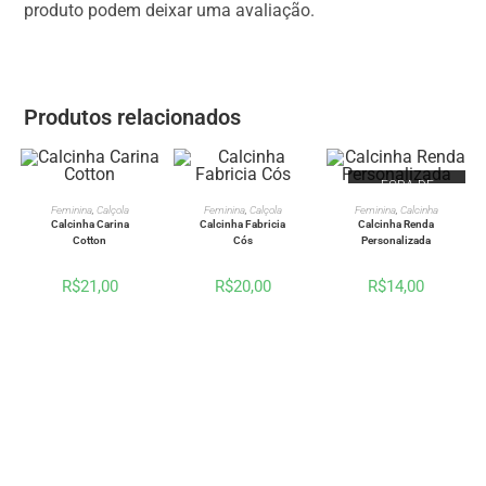
produto podem deixar uma avaliação.
Produtos relacionados
FORA DE
ESTOQUE
VER OPÇÕES
VER OPÇÕES
VER OPÇÕES
Feminina
,
Calçola
Feminina
,
Calçola
Feminina
,
Calcinha
Calcinha Carina
Calcinha Fabricia
Calcinha Renda
Cotton
Cós
Personalizada
R$
21,00
R$
20,00
R$
14,00