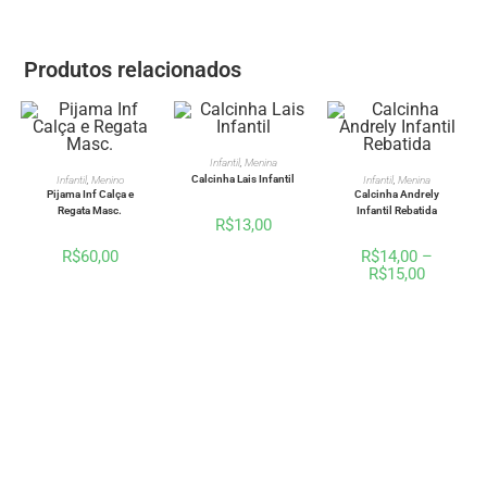
Produtos relacionados
VER OPÇÕES
Infantil
,
Menina
VER OPÇÕES
VER OPÇÕES
Calcinha Lais Infantil
Infantil
,
Menino
Infantil
,
Menina
Pijama Inf Calça e
Calcinha Andrely
Regata Masc.
Infantil Rebatida
R$
13,00
R$
60,00
R$
14,00
–
R$
15,00