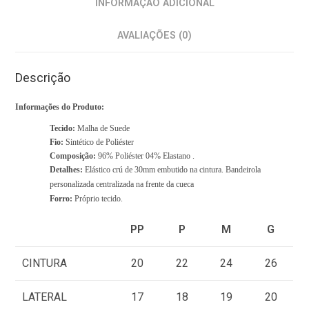
INFORMAÇÃO ADICIONAL
.
Y
AVALIAÇÕES (0)
o
u
Descrição
r
t
Informações do Produto:
o
Tecido:
Malha de Suede
t
Fio:
Sintético de Poliéster
Composição:
96% Poliéster 04% Elastano .
a
Detalhes:
Elástico crú de 30mm embutido na cintura. Bandeirola
l
personalizada centralizada na frente da cueca
i
Forro:
Próprio tecido.
s
PP
P
M
G
R
$
CINTURA
20
22
24
26
0
,
LATERAL
17
18
19
20