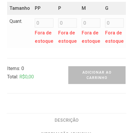
Tamanho
PP
P
M
G
Quant.
Fora de
Fora de
Fora de
Fora de
estoque
estoque
estoque
estoque
Items
:
0
ADICIONAR AO
Total
:
R$0,00
CARRINHO
0
I
t
e
m
DESCRIÇÃO
s