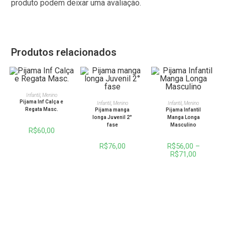
produto podem deixar uma avaliação.
Produtos relacionados
VER OPÇÕES
Infantil
,
Menino
VER OPÇÕES
VER OPÇÕES
Pijama Inf Calça e
Infantil
,
Menino
Infantil
,
Menino
Regata Masc.
Pijama manga
Pijama Infantil
longa Juvenil 2°
Manga Longa
fase
Masculino
R$
60,00
R$
76,00
R$
56,00
–
R$
71,00