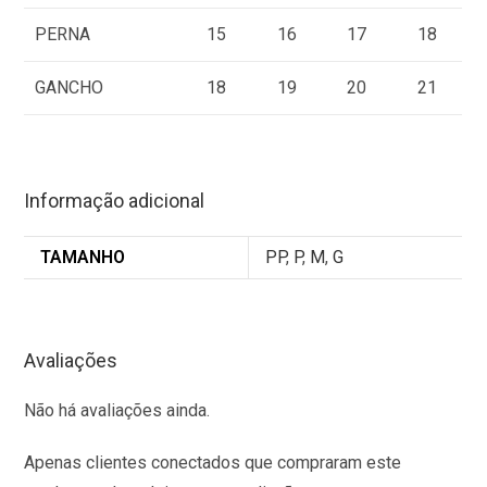
0
PERNA
15
16
17
18
0
GANCHO
18
19
20
21
Informação adicional
TAMANHO
PP
,
P
,
M
,
G
Avaliações
Não há avaliações ainda.
Apenas clientes conectados que compraram este