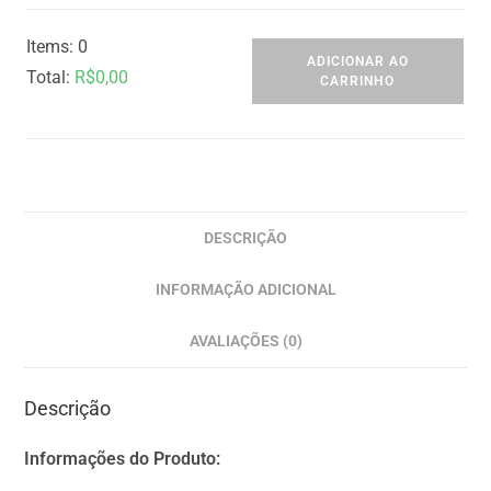
Items
:
0
ADICIONAR AO
Total
:
R$
0,00
CARRINHO
0
I
t
e
m
DESCRIÇÃO
s
INFORMAÇÃO ADICIONAL
,
T
AVALIAÇÕES (0)
o
t
Descrição
a
l
Informações do Produto:
$