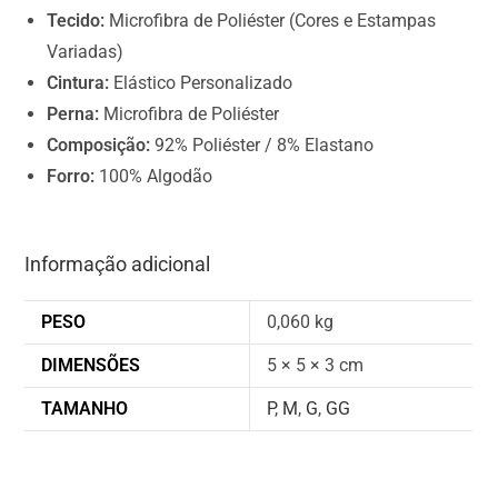
0
Tecido:
Microfibra de Poliéster (Cores e Estampas
.
Variadas)
0
Cintura:
Elástico Personalizado
0
Perna:
Microfibra de Poliéster
Composição:
92% Poliéster / 8% Elastano
Forro:
100% Algodão
Informação adicional
PESO
0,060 kg
DIMENSÕES
5 × 5 × 3 cm
TAMANHO
P
,
M
,
G
,
GG