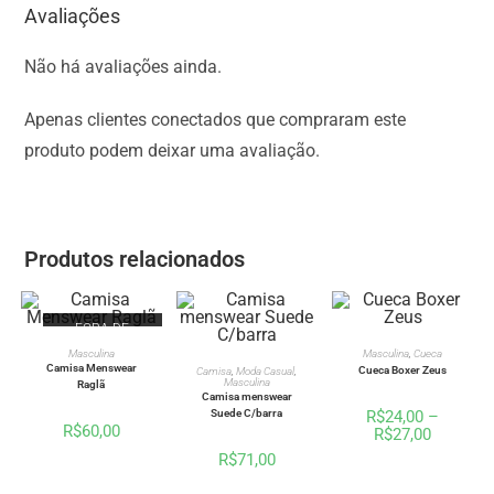
Avaliações
Não há avaliações ainda.
Apenas clientes conectados que compraram este
produto podem deixar uma avaliação.
Produtos relacionados
FORA DE
ESTOQUE
VER OPÇÕES
VER OPÇÕES
Masculina
Masculina
,
Cueca
VER OPÇÕES
Camisa Menswear
Cueca Boxer Zeus
Camisa
,
Moda Casual
,
Masculina
Raglã
Camisa menswear
Suede C/barra
R$
24,00
–
R$
60,00
R$
27,00
R$
71,00