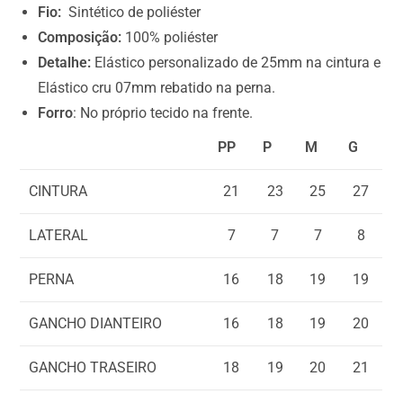
a
Fio:
Sintético de poliéster
l
Composição:
100% poliéster
i
Detalhe:
Elástico personalizado de 25mm na cintura e
s
Elástico cru 07mm rebatido na perna.
R
Forro
: No próprio tecido na frente.
$
PP
P
M
G
0
,
CINTURA
21
23
25
27
0
0
LATERAL
7
7
7
8
PERNA
16
18
19
19
GANCHO DIANTEIRO
16
18
19
20
GANCHO TRASEIRO
18
19
20
21