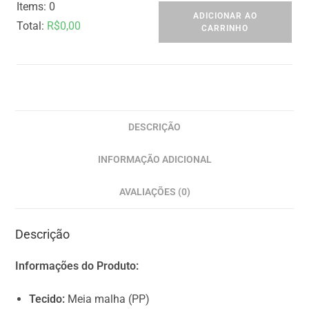
Items
:
0
ADICIONAR AO
Total
:
R$0,00
CARRINHO
0
I
t
e
m
DESCRIÇÃO
s
INFORMAÇÃO ADICIONAL
.
Y
AVALIAÇÕES (0)
o
u
Descrição
r
t
Informações do Produto:
o
t
Tecido:
Meia malha (PP)