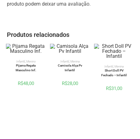
produto podem deixar uma avaliação.
Produtos relacionados
VER OPÇÕES
VER OPÇÕES
Infantil
,
Menino
Infantil
,
Menina
VER OPÇÕES
Pijama Regata
Camisola Alça Pv
Infantil
,
Menina
Masculino Inf.
Infantil
Short Doll PV
Fechado – Infantil
R$
48,00
R$
28,00
R$
31,00