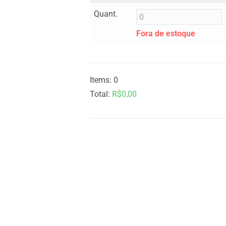
Quant.
Fora de estoque
Items
:
0
Total
:
R$0,00
0
I
t
e
m
s
.
Y
o