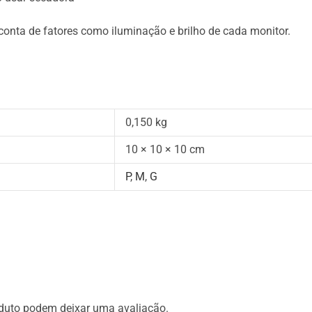
onta de fatores como iluminação e brilho de cada monitor.
0,150 kg
10 × 10 × 10 cm
P
,
M
,
G
duto podem deixar uma avaliação.