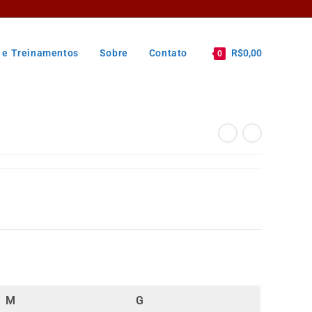
 e Treinamentos
Sobre
Contato
R$
0,00
0
M
G