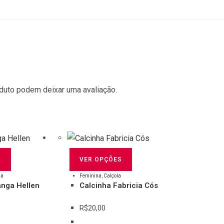
duto podem deixar uma avaliação.
S
VER OPÇÕES
ha
Feminina
,
Calçola
anga Hellen
Calcinha Fabricia Cós
R$
20,00