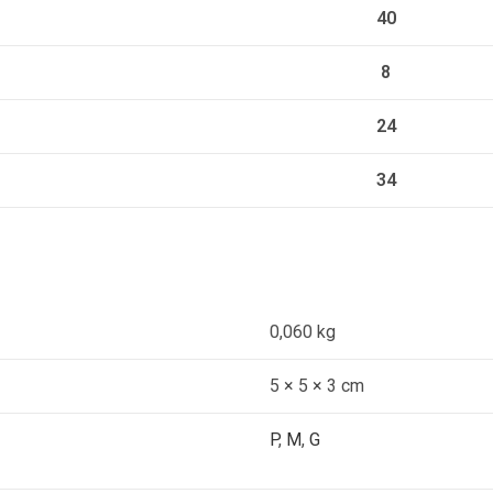
40
8
24
34
0,060 kg
5 × 5 × 3 cm
P
,
M
,
G