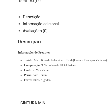
Total
:
R$
0,00
0
I
Descrição
t
Informação adicional
e
Avaliações (0)
m
Descrição
s
,
Informações do Produto:
T
Tecido:
Microfibra de Poliamida + Renda(Cores e Estampas Variadas)
o
Composição:
90% Poliamida 10% Elastano
t
Cintura:
Viés 25mm
Perna:
Viés 16mm
a
Forro:
100% Algodão
l
$
0
CINTURA MIN.
.