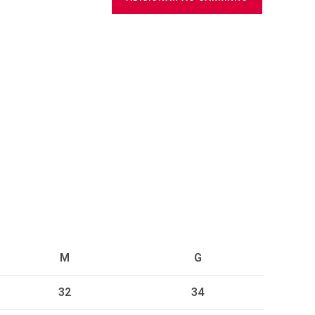
M
G
32
34