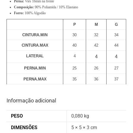
Perna:
Viés 16mm na frente
a
Composição:
90% Poliamida / 10% Elastano
l
Forro:
100% Algodão
i
P
M
G
s
CINTURA.MIN
30
32
34
R
$
CINTURA.MAX
40
42
44
0
LATERAL
4
4
4
,
PERNA.MIN
25
26
27
0
0
PERNA.MAX
35
36
37
Informação adicional
PESO
0,080 kg
DIMENSÕES
5 × 5 × 3 cm