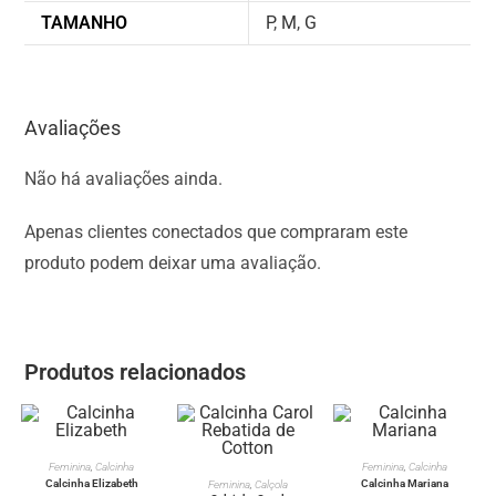
TAMANHO
P
,
M
,
G
Avaliações
Não há avaliações ainda.
Apenas clientes conectados que compraram este
produto podem deixar uma avaliação.
Produtos relacionados
VER OPÇÕES
VER OPÇÕES
Feminina
,
Calcinha
Feminina
,
Calcinha
VER OPÇÕES
Calcinha Elizabeth
Calcinha Mariana
Feminina
,
Calçola