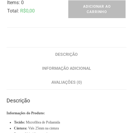
Items
:
0
ADICIONAR AO
Total
:
R$0,00
CARRINHO
0
I
t
e
m
DESCRIÇÃO
s
INFORMAÇÃO ADICIONAL
.
Y
AVALIAÇÕES (0)
o
u
Descrição
r
t
Informações do Produto:
o
Tecido:
Microfibra de Poliamida
t
Cintura:
Viés 25mm na cintura