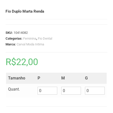
Fio Duplo Marta Renda
SKU:
10414082
Categorias:
Feminina
,
Fio Dental
Marca:
Carval Moda Intima
R$
22,00
Tamanho
P
M
G
Quant.