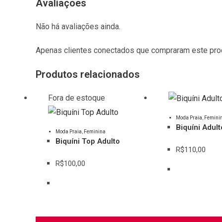
Avaliações
Não há avaliações ainda.
Apenas clientes conectados que compraram este pro
Produtos relacionados
Fora de estoque
Este
Moda Praia
,
Femini
produto
Este
Biquíni Adul
Moda Praia
,
Feminina
tem
produto
Biquíni Top Adulto
várias
R$
110,00
tem
variantes.
várias
R$
100,00
As
variantes.
opções
As
podem
opções
ser
podem