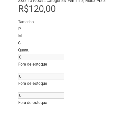
SKU:
10190044
Categorias:
Feminina
,
Moda Praia
R$
120,00
Tamanho
P
M
G
Quant.
Fora de estoque
Fora de estoque
Fora de estoque