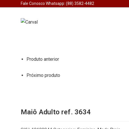
Ir
Fale Conosco Whatsapp: (88) 3582-4482
para
o
conteúdo
Produto anterior
Próximo produto
Maiô Adulto ref. 3634