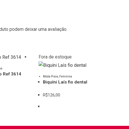
duto podem deixar uma avaliação.
Fora de estoque
na
Este
to Ref 3614
Moda Praia
,
Feminina
produto
Biquíni Laís fio dental
tem
várias
R$
126,00
variantes.
As
opções
podem