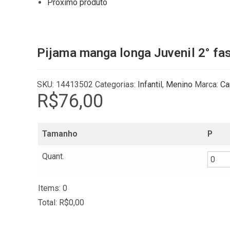
Próximo produto
Pijama manga longa Juvenil 2° fa
SKU:
14413502
Categorias:
Infantil
,
Menino
Marca:
Ca
R$
76,00
Tamanho
P
Quant.
Items
:
0
Total
:
R$
0,00
0