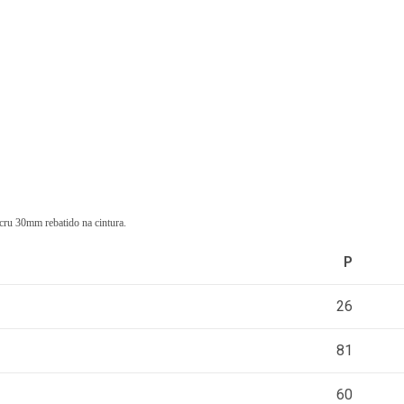
cru 30mm rebatido na cintura.
P
26
81
60