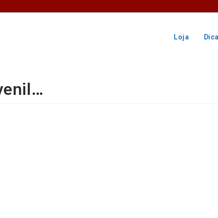
Loja
Dic
venil…