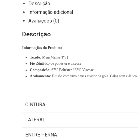
I
Descrição
t
Informação adicional
e
Avaliações (0)
m
Descrição
s
,
Informações do Produto:
T
Tecido:
Meia Malha (PV)
o
Fio :
Sintético de poliéster e viscose
t
Composição:
67% Poliéster / 33% Viscose
Acabamento:
Blusão com vivo e viés suador na gola. Calça com elástico 
a
l
$
0
CINTURA
.
LATERAL
0
0
ENTRE PERNA