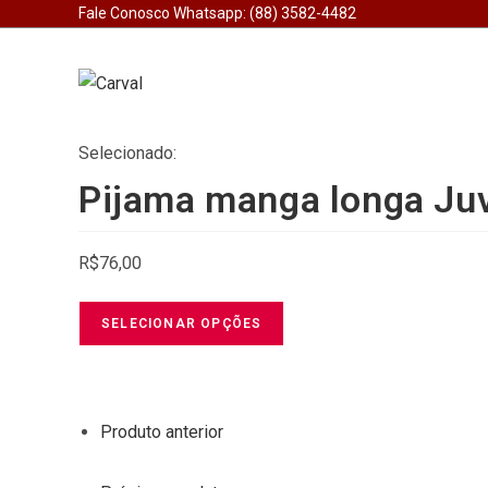
Ir
Fale Conosco Whatsapp: (88) 3582-4482
para
o
conteúdo
Selecionado:
Pijama manga longa Ju
R$
76,00
SELECIONAR OPÇÕES
Produto anterior