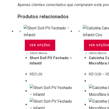
Apenas clientes conectados que compraram este pro
Produtos relacionados
Este
VER OPÇÕES
VER OPÇÕE
produto
tem
Infantil
,
Menina
Infantil
,
Menina
Short Doll PV Fechado –
Calcinha Ca
várias
Infantil
Microfibra I
variantes.
As
R$
31,00
R$
13,00
–
R
opções
podem
ser
escolhidas
na
página