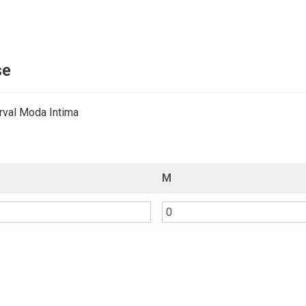
se
rval Moda Intima
M