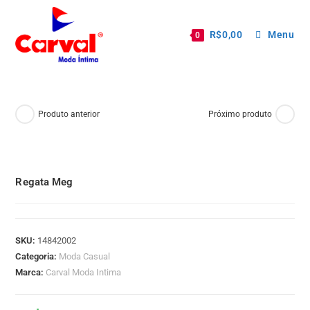
R$
0,00
Menu
0
Produto anterior
Próximo produto
Regata Meg
SKU:
14842002
Categoria:
Moda Casual
Marca:
Carval Moda Intima