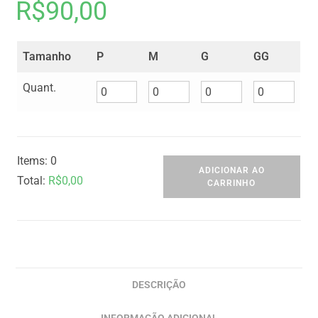
R$
90,00
Tamanho
P
M
G
GG
Quant.
Items
:
0
ADICIONAR AO
Total
:
R$
0,00
CARRINHO
0
I
t
e
m
DESCRIÇÃO
s