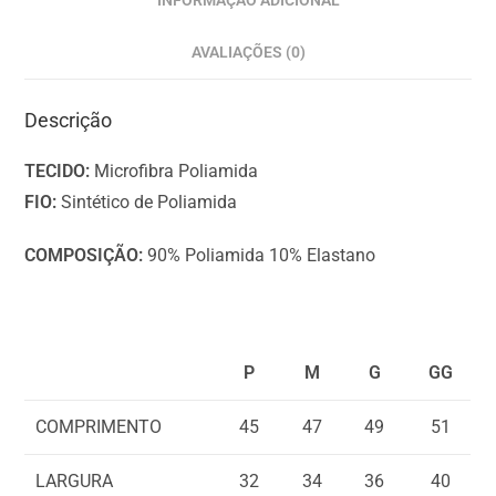
INFORMAÇÃO ADICIONAL
,
T
AVALIAÇÕES (0)
o
t
Descrição
a
l
TECIDO:
Microfibra Poliamida
$
FIO:
Sintético de Poliamida
0
.
COMPOSIÇÃO:
90% Poliamida 10% Elastano
0
0
P
M
G
GG
COMPRIMENTO
45
47
49
51
LARGURA
32
34
36
40