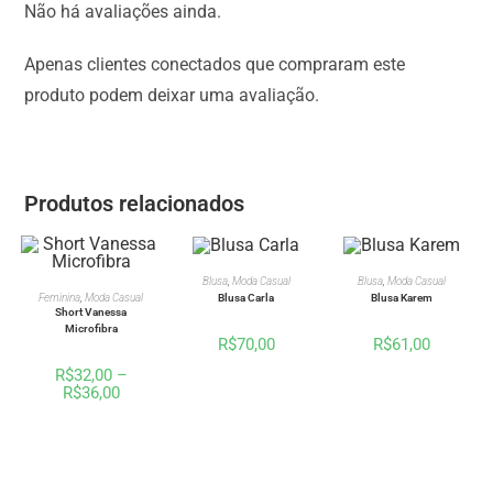
Não há avaliações ainda.
Apenas clientes conectados que compraram este
produto podem deixar uma avaliação.
Produtos relacionados
VER OPÇÕES
VER OPÇÕES
Blusa
,
Moda Casual
Blusa
,
Moda Casual
VER OPÇÕES
Blusa Carla
Blusa Karem
Feminina
,
Moda Casual
Short Vanessa
Microfibra
R$
70,00
R$
61,00
R$
32,00
–
R$
36,00