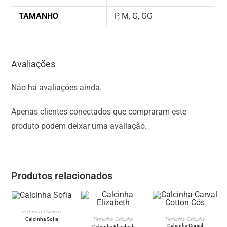
TAMANHO
P
,
M
,
G
,
GG
Avaliações
Não há avaliações ainda.
Apenas clientes conectados que compraram este
produto podem deixar uma avaliação.
Produtos relacionados
VER OPÇÕES
Feminina
,
Calcinha
VER OPÇÕES
VER OPÇÕES
Calcinha Sofia
Feminina
,
Calcinha
Feminina
,
Calcinha
Calcinha Carval
Calcinha Elizabeth