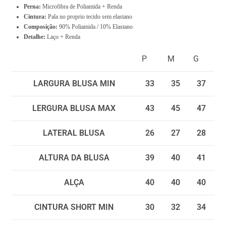
0
Perna:
Microfibra de Poliamida + Renda
Cintura:
Pala no proprio tecido sem elastano
.
Composição
:
90% Poliamida / 10% Elastano
0
Detalhe:
Laço + Renda
0
P
M
G
LARGURA BLUSA MIN
33
35
37
LERGURA BLUSA MAX
43
45
47
LATERAL BLUSA
26
27
28
ALTURA DA BLUSA
39
40
41
ALÇA
40
40
40
CINTURA SHORT MIN
30
32
34