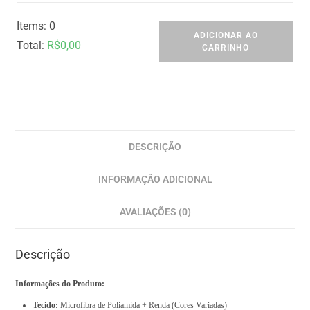
Items
:
0
ADICIONAR AO
Total
:
R$
0,00
CARRINHO
0
I
t
e
m
DESCRIÇÃO
s
INFORMAÇÃO ADICIONAL
,
T
AVALIAÇÕES (0)
o
t
Descrição
a
l
Informações do Produto:
$
Tecido:
Microfibra de Poliamida + Renda (Cores Variadas)