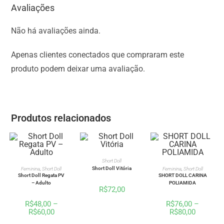
Avaliações
Não há avaliações ainda.
Apenas clientes conectados que compraram este
produto podem deixar uma avaliação.
Produtos relacionados
VER OPÇÕES
Short Doll
VER OPÇÕES
VER OPÇÕES
Short Doll Vitória
Feminina
,
Short Doll
Feminina
,
Short Doll
Short Doll Regata PV
SHORT DOLL CARINA
– Adulto
POLIAMIDA
R$
72,00
R$
48,00
–
R$
76,00
–
R$
60,00
R$
80,00