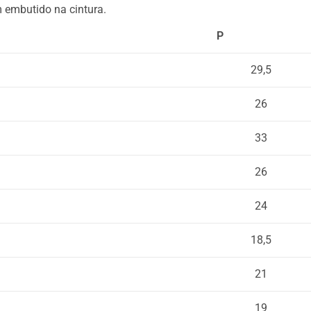
m embutido na cintura.
P
29,5
26
33
26
24
18,5
21
19