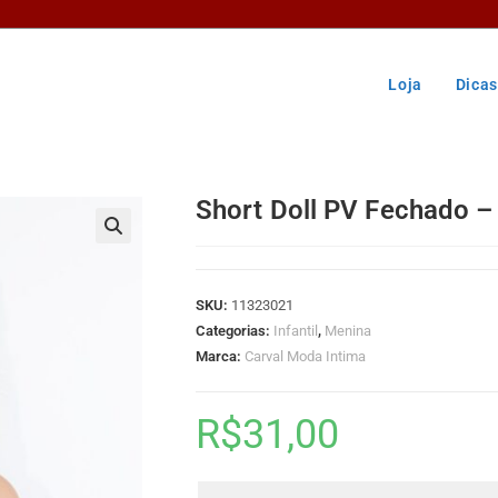
Loja
Dicas
Short Doll PV Fechado – 
🔍
SKU:
11323021
Categorias:
Infantil
,
Menina
Marca:
Carval Moda Intima
R$
31,00