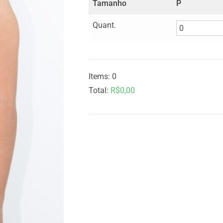
Tamanho
P
Quant.
Items
:
0
Total
:
R$0,00
0
I
t
e
m
s
.
Y
o