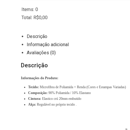
Items
:
0
Total
:
R$
0,00
0
I
Descrição
t
Informação adicional
e
Avaliações (0)
m
Descrição
s
,
Informações do Produto:
T
Tecido:
Microfibra de Poliamida + Renda (Cores e Estampas Variadas)
o
Composição:
90% Poliamida / 10% Elastano
t
Cintura:
Elastico crú 20mm embutido
Alça:
Regulável no próprio tecido .
a
l
$