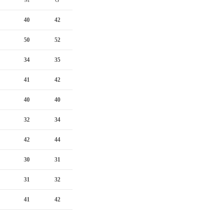
M
G
40
42
50
52
34
35
41
42
40
40
32
34
42
44
30
31
31
32
41
42