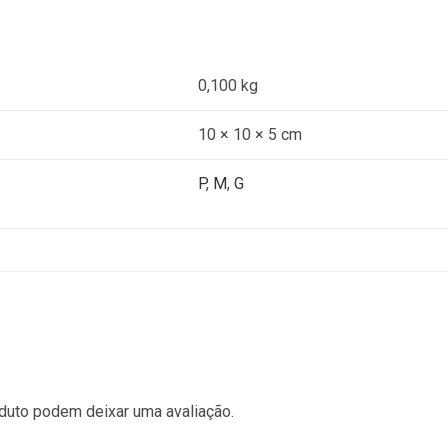
0,100 kg
10 × 10 × 5 cm
P
,
M
,
G
duto podem deixar uma avaliação.