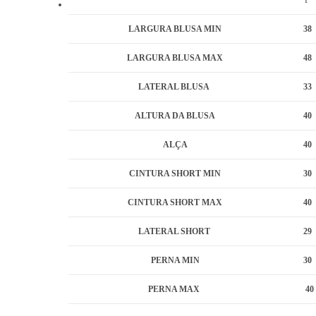
P
0
.
LARGURA BLUSA MIN
38
0
LARGURA BLUSA MAX
48
0
LATERAL BLUSA
33
ALTURA DA BLUSA
40
ALÇA
40
CINTURA SHORT MIN
30
CINTURA SHORT MAX
40
LATERAL SHORT
29
PERNA MIN
30
PERNA MAX
40