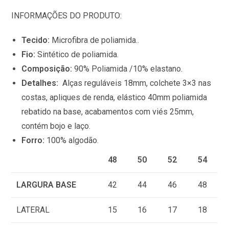
l
INFORMAÇÕES DO PRODUTO:
$
0
Tecido:
Microfibra de poliamida..
.
Fio:
Sintético de poliamida.
0
Composição:
90% Poliamida /10% elastano.
0
Detalhes:
Alças reguláveis 18mm, colchete 3×3 nas
costas, apliques de renda, elástico 40mm poliamida
rebatido na base, acabamentos com viés 25mm,
contém bojo e laço.
Forro:
100% algodão.
48
50
52
54
LARGURA BASE
42
44
46
48
LATERAL
15
16
17
18