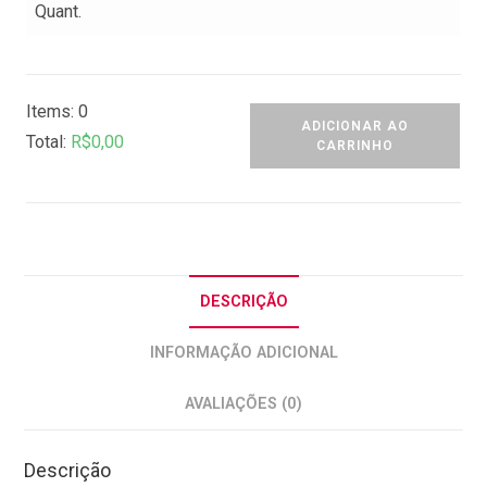
Quant.
Items
:
0
ADICIONAR AO
Total
:
R$
0,00
CARRINHO
0
I
t
e
m
DESCRIÇÃO
s
INFORMAÇÃO ADICIONAL
,
T
AVALIAÇÕES (0)
o
t
Descrição
a