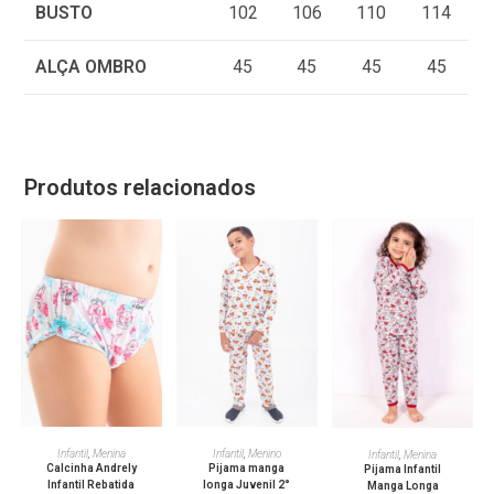
BUSTO
102
106
110
114
ALÇA OMBRO
45
45
45
45
Produtos relacionados
VER OPÇÕES
VER OPÇÕES
VER OPÇÕES
Infantil
,
Menina
Infantil
,
Menino
Infantil
,
Menina
Calcinha Andrely
Pijama manga
Pijama Infantil
Infantil Rebatida
longa Juvenil 2°
Manga Longa