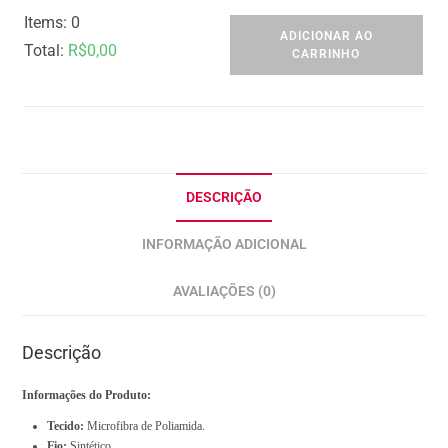
Items
:
0
ADICIONAR AO
Total
:
R$0,00
CARRINHO
0
I
t
e
m
DESCRIÇÃO
s
INFORMAÇÃO ADICIONAL
.
Y
AVALIAÇÕES (0)
o
u
Descrição
r
t
Informações do Produto:
o
Tecido:
Microfibra de Poliamida.
t
Fio:
Sintético.