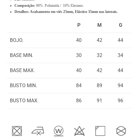
Composição:
90% Poliamida / 10% Elastano.
a
Detalhes: Acabamento em viés 25mm, Elástico 35mm nas laterais.
l
i
P
M
G
s
BOJO.
40
42
44
R
$
BASE MIN.
30
32
34
0
,
BASE MAX.
40
42
44
0
0
BUSTO MIN.
84
89
94
BUSTO MAX.
86
91
96