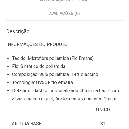
INFORMAÇÃO ADICIONAL
,
T
AVALIAÇÕES (0)
o
t
Descrição
a
l
INFORMAÇÕES DO PRODUTO:
$
0
Tecido: Microfibra poliamida (Fio Emana)
.
Fio: Sintético de poliamida
0
Composição: 86% poliamida 14% elastano
0
Tecnologia:
UV50+ fio emana
Detalhes: Elástico personalizado 40mm na base com
alças elástico niquel, Acabamentos com viés 16mm.
ÚNICO
LARGURA BASE
31