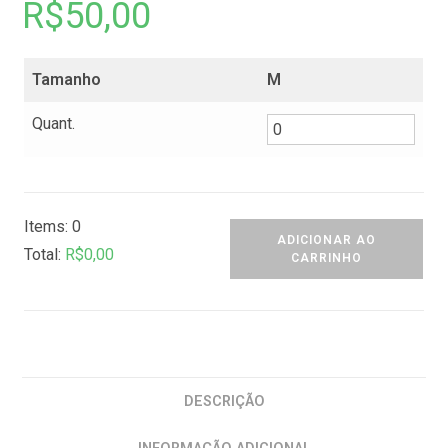
R$
50,00
Tamanho
M
Quant.
Items
:
0
ADICIONAR AO
Total
:
R$
0,00
CARRINHO
0
I
t
e
m
DESCRIÇÃO
s