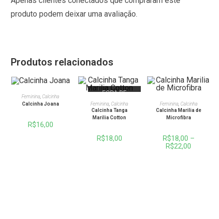
Apenas clientes conectados que compraram este
produto podem deixar uma avaliação.
Produtos relacionados
FORA DE
VER OPÇÕES
Feminina
,
Calcinha
ESTOQUE
VER OPÇÕES
VER OPÇÕES
Calcinha Joana
Feminina
,
Calcinha
Feminina
,
Calcinha
Calcinha Tanga
Calcinha Marilia de
Marilia Cotton
Microfibra
R$
16,00
R$
18,00
R$
18,00
–
R$
22,00