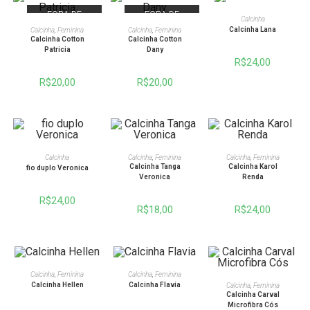
FORA DE
FORA DE
VER OPÇÕES
Calcinha
ESTOQUE
ESTOQUE
VER OPÇÕES
VER OPÇÕES
Calcinha Lana
Calcinha
,
Feminina
Calcinha
,
Feminina
Calcinha Cotton
Calcinha Cotton
Patricia
Dany
R$
24,00
R$
20,00
R$
20,00
VER OPÇÕES
VER OPÇÕES
VER OPÇÕES
Calcinha
Calcinha
,
Feminina
Calcinha
,
Feminina
Calcinha Tanga
Calcinha Karol
fio duplo Veronica
Veronica
Renda
R$
24,00
R$
18,00
R$
24,00
VER OPÇÕES
VER OPÇÕES
Calcinha
,
Feminina
Calcinha
,
Feminina
VER OPÇÕES
Calcinha Hellen
Calcinha Flavia
Calcinha
,
Feminina
Calcinha Carval
Microfibra Cós