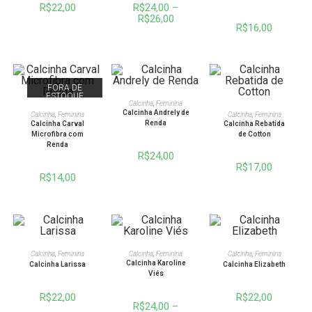
R$
22,00
R$
24,00
–
R$
26,00
R$
16,00
FORA DE
ESTOQUE
VER OPÇÕES
Calcinha
,
Feminina
VER OPÇÕES
VER OPÇÕES
Calcinha Andrely de
Calcinha
,
Feminina
Calcinha
,
Feminina
Renda
Calcinha Carval
Calcinha Rebatida
Microfibra com
de Cotton
Renda
R$
24,00
R$
17,00
R$
14,00
VER OPÇÕES
VER OPÇÕES
VER OPÇÕES
Calcinha
,
Feminina
Calcinha
,
Feminina
Calcinha
,
Feminina
Calcinha Karoline
Calcinha Larissa
Calcinha Elizabeth
Viés
R$
22,00
R$
22,00
R$
24,00
–