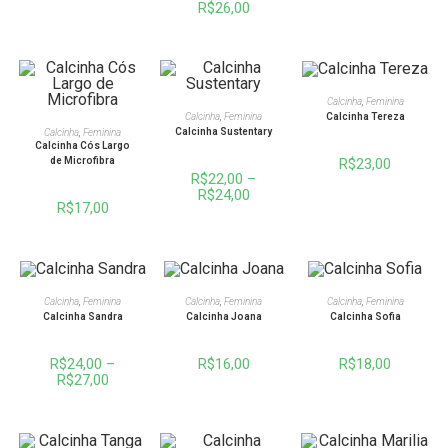
R$
26,00
VER OPÇÕES
Calcinha
,
Feminina
VER OPÇÕES
Calcinha Tereza
Calcinha
,
Feminina
VER OPÇÕES
Calcinha Sustentary
Calcinha
,
Feminina
Calcinha Cós Largo
R$
23,00
de Microfibra
R$
22,00
–
R$
24,00
R$
17,00
VER OPÇÕES
VER OPÇÕES
VER OPÇÕES
Calcinha
,
Feminina
Calcinha
,
Feminina
Calcinha
,
Feminina
Calcinha Sandra
Calcinha Joana
Calcinha Sofia
R$
24,00
–
R$
16,00
R$
18,00
R$
27,00