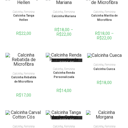
VER OPÇÕES
VER OPÇÕES
VER OPÇÕES
Calcinha
,
Feminina
Calcinha
,
Feminina
Calcinha
,
Feminina
Calcinha Tanga
Calcinha Marilia de
Calcinha Mariana
Hellen
Microfibra
R$
18,00
–
R$
22,00
R$
18,00
–
R$
22,00
R$
22,00
FORA DE
VER OPÇÕES
Calcinha
,
Feminina
ESTOQUE
VER OPÇÕES
Calcinha Cueca
Calcinha
,
Feminina
VER OPÇÕES
Calcinha Renda
Calcinha
,
Feminina
Personalizada
Calcinha Rebatida
R$
18,00
de Microfibra
R$
14,00
R$
17,00
FORA DE
ESTOQUE
VER OPÇÕES
VER OPÇÕES
VER OPÇÕES
Calcinha
,
Feminina
Calcinha
,
Feminina
Calcinha
,
Feminina