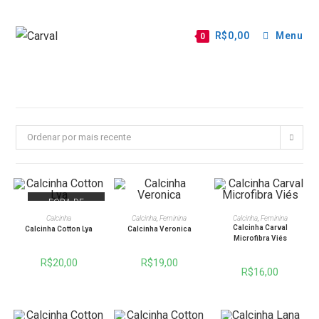
R$
0,00
Menu
0
Ordenar por mais recente
FORA DE
ESTOQUE
VER OPÇÕES
VER OPÇÕES
VER OPÇÕES
Calcinha
Calcinha
,
Feminina
Calcinha
,
Feminina
Calcinha Carval
Calcinha Cotton Lya
Calcinha Veronica
Microfibra Viés
R$
20,00
R$
19,00
R$
16,00