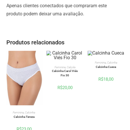
Apenas clientes conectados que compraram este
produto podem deixar uma avaliação.
Produtos relacionados
VER OPÇÕES
Feminina
,
Calcinha
VER OPÇÕES
Calcinha Cueca
Feminina
,
Calçola
Calcinha Carol Viés
Fio 30
R$
18,00
R$
20,00
VER OPÇÕES
Feminina
,
Calcinha
Calcinha Tereza
R$
23,00