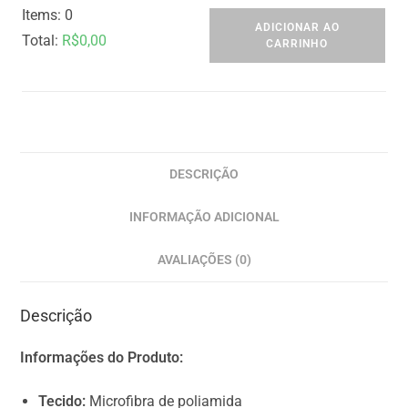
Items
:
0
ADICIONAR AO
Total
:
R$
0,00
CARRINHO
0
I
t
e
m
DESCRIÇÃO
s
INFORMAÇÃO ADICIONAL
,
T
AVALIAÇÕES (0)
o
t
Descrição
a
l
Informações do Produto:
$
0
Tecido:
Microfibra de poliamida