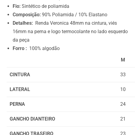
.
Fio:
Sintético de poliamida
0
Composição:
90% Poliamida / 10% Elastano
0
Detalhes:
Renda Veronica 48mm na cintura, viés
16mm na perna e logo termocolante no lado esquerdo
da peça
Forro :
100% algodão
M
CINTURA
33
LATERAL
10
PERNA
24
GANCHO DIANTEIRO
21
GANCHO TRASEIRO
23