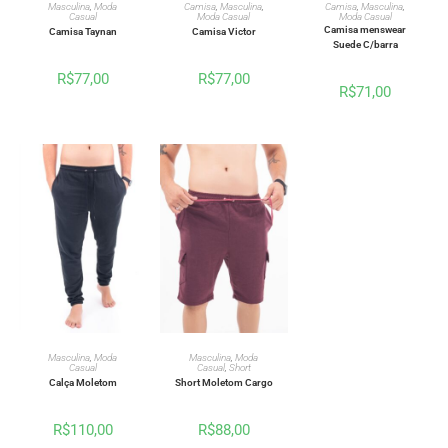
VER OPÇÕES
VER OPÇÕES
VER OPÇÕES
Masculina
,
Moda
Camisa
,
Masculina
,
Camisa
,
Masculina
,
Casual
Moda Casual
Moda Casual
Camisa menswear
Camisa Taynan
Camisa Victor
Suede C/barra
R$
77,00
R$
77,00
R$
71,00
VER OPÇÕES
VER OPÇÕES
Masculina
,
Moda
Masculina
,
Moda
Casual
Casual
,
Short
Calça Moletom
Short Moletom Cargo
R$
110,00
R$
88,00