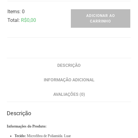
Items
:
0
ADICIONAR AO
Total
:
R$
0,00
CARRINHO
0
I
t
e
m
DESCRIÇÃO
s
INFORMAÇÃO ADICIONAL
,
T
AVALIAÇÕES (0)
o
t
Descrição
a
l
Informações do Produto:
$
Tecido:
Microfibra de Poliamida. Luar