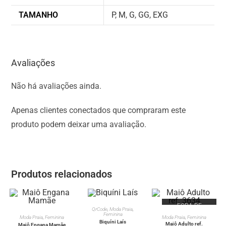
TAMANHO
P
,
M
,
G
,
GG
,
EXG
Avaliações
Não há avaliações ainda.
Apenas clientes conectados que compraram este
produto podem deixar uma avaliação.
Produtos relacionados
FORA DE
FORA DE
VER OPÇÕES
QrCode
,
Moda Praia
,
ESTOQUE
ESTOQUE
VER OPÇÕES
VER OPÇÕES
Feminina
Moda Praia
,
Feminina
Moda Praia
,
Feminina
Biquíni Laís
Maiô Adulto ref.
Maiô Engana Mamãe