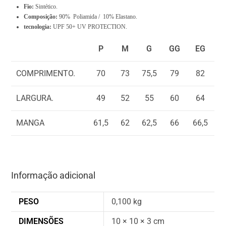
0
Fio:
Sintético.
Composição:
90% Poliamida / 10% Elastano.
.
tecnologia:
UPF 50+ UV PROTECTION.
0
0
P
M
G
GG
EG
COMPRIMENTO.
70
73
75,5
79
82
LARGURA.
49
52
55
60
64
MANGA
61,5
62
62,5
66
66,5
Informação adicional
PESO
0,100 kg
DIMENSÕES
10 × 10 × 3 cm