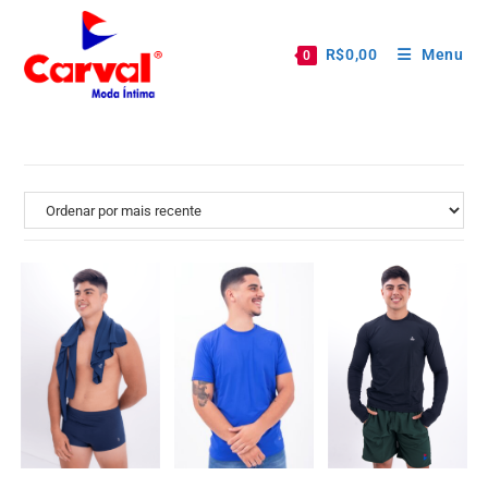
R$
0,00
Menu
0