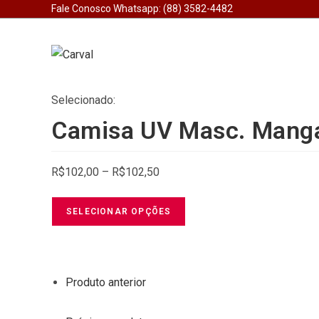
Ir
Fale Conosco Whatsapp: (88) 3582-4482
para
o
conteúdo
Selecionado:
Camisa UV Masc. Mang
Price
R$
102,00
–
R$
102,50
range:
R$102,00
SELECIONAR OPÇÕES
through
R$102,50
Produto anterior