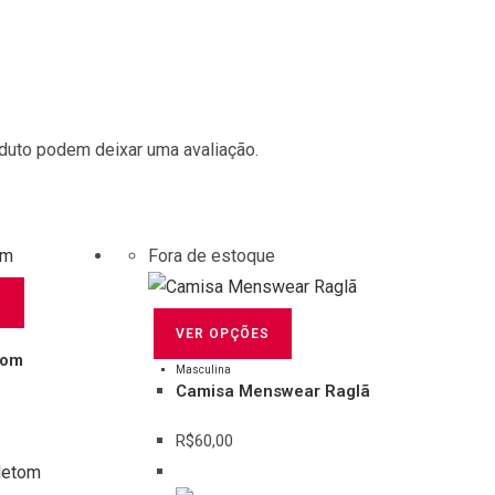
duto podem deixar uma avaliação.
Fora de estoque
Este
S
produto
Este
VER OPÇÕES
tem
produto
tom
várias
tem
Masculina
Camisa Menswear Raglã
variantes.
várias
As
variantes.
R$
60,00
opções
As
podem
opções