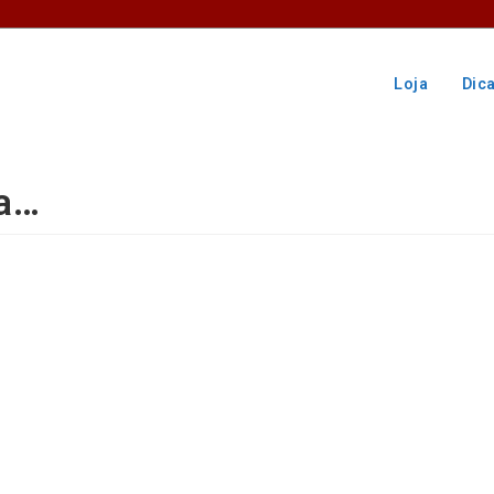
Loja
Dic
a…