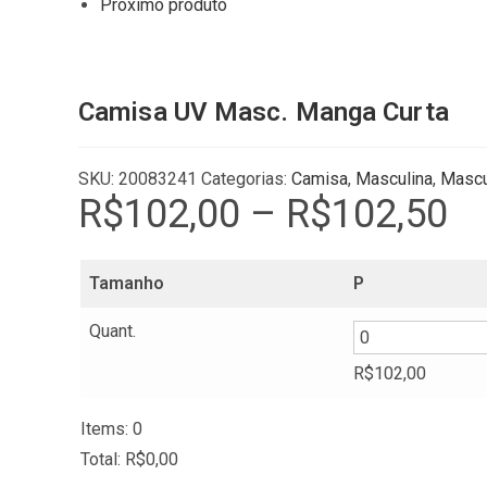
Próximo produto
Camisa UV Masc. Manga Curta
SKU:
20083241
Categorias:
Camisa
,
Masculina
,
Mascu
R$
102,00
–
R$
102,50
Price
range
R$10
throu
R$10
Tamanho
P
Quant.
R$
102,00
Items
:
0
Total
:
R$
0,00