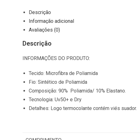
0
I
Descrição
t
Informação adicional
e
Avaliações (0)
m
Descrição
s
,
INFORMAÇÕES DO PRODUTO:
T
o
Tecido: Microfibra de Poliamida
t
Fio: Sintético de Poliamida
a
Composição: 90% Poliamida/ 10% Elastano.
l
Tecnologia: Uv50+ e Dry
$
Detalhes: Logo termocolante contém viés suador.
0
.
0