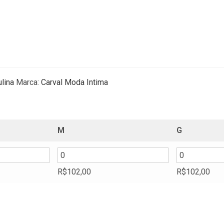
lina
Marca:
Carval Moda Intima
:
2,00
gh
2,50
M
G
R$
102,00
R$
102,00