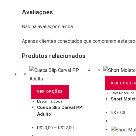
Avaliações
Não há avaliações ainda.
Apenas clientes conectados que compraram este pro
Produtos relacionados
VER OPÇÕE
Este
VER OPÇÕES
Short
,
Masculina
produto
Short Mole
tem
Masculina
,
Cueca
Cueca Slip Carval PP
várias
R$
70,00
Adulto
variantes.
As
Price range: R$20,00 through R$22,00
R$
20,00
–
R$
22,00
opções