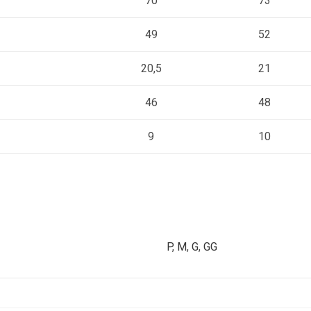
70
73
49
52
20,5
21
46
48
9
10
P
,
M
,
G
,
GG