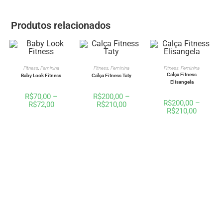
Produtos relacionados
VER OPÇÕES
VER OPÇÕES
VER OPÇÕES
Fitness
,
Feminina
Fitness
,
Feminina
Fitness
,
Feminina
Calça Fitness
Baby Look Fitness
Calça Fitness Taty
Elisangela
R$
70,00
–
R$
200,00
–
R$
200,00
–
R$
72,00
R$
210,00
R$
210,00