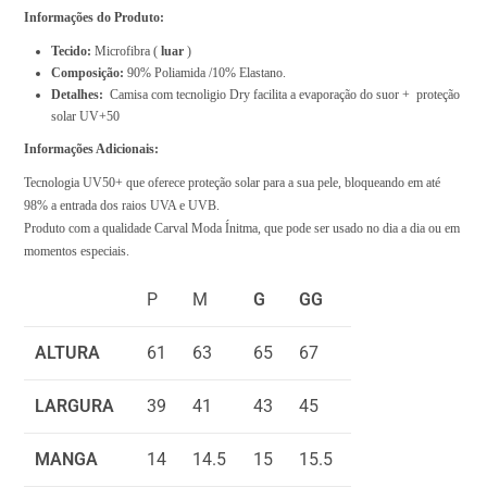
l
Informações do Produto:
$
Tecido:
Microfibra (
luar
)
0
Composição:
90% Poliamida /10% Elastano.
Detalhes:
Camisa com tecnoligio Dry facilita a evaporação do suor + proteção
.
solar UV+50
0
Informações Adicionais:
0
Tecnologia UV50+ que oferece proteção solar para a sua pele, bloqueando em até
98% a entrada dos raios UVA e UVB.
Produto com a qualidade Carval Moda Ínitma, que pode ser usado no dia a dia ou em
momentos especiais.
P
M
G
GG
ALTURA
61
63
65
67
LARGURA
39
41
43
45
MANGA
14
14.5
15
15.5