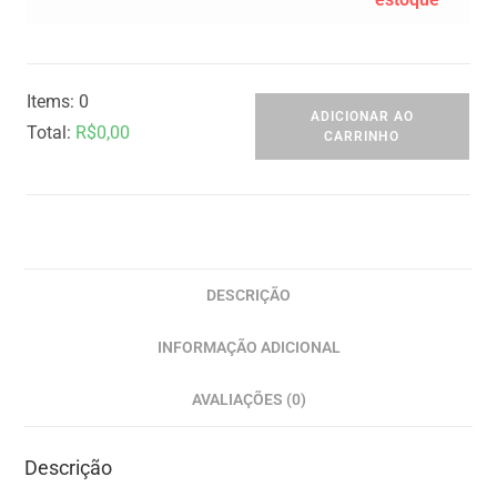
Items
:
0
ADICIONAR AO
Total
:
R$
0,00
CARRINHO
0
I
t
e
m
DESCRIÇÃO
s
INFORMAÇÃO ADICIONAL
,
T
AVALIAÇÕES (0)
o
t
Descrição
a