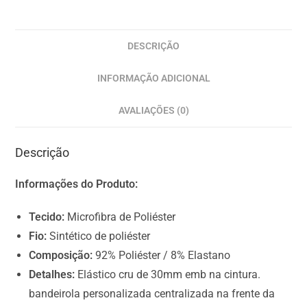
t
e
m
DESCRIÇÃO
s
INFORMAÇÃO ADICIONAL
.
Y
AVALIAÇÕES (0)
o
u
Descrição
r
t
Informações do Produto:
o
t
Tecido:
Microfibra de Poliéster
a
Fio:
Sintético de poliéster
l
Composição:
92% Poliéster / 8% Elastano
i
Detalhes:
Elástico cru de 30mm emb na cintura.
s
bandeirola personalizada centralizada na frente da