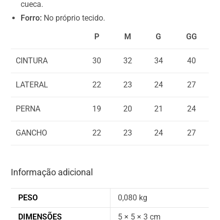
R
cueca.
$
Forro:
No próprio tecido.
0
P
M
G
GG
,
0
CINTURA
30
32
34
40
0
LATERAL
22
23
24
27
PERNA
19
20
21
24
GANCHO
22
23
24
27
Informação adicional
PESO
0,080 kg
DIMENSÕES
5 × 5 × 3 cm