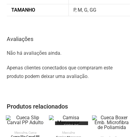
TAMANHO
P
,
M
,
G
,
GG
Avaliações
Não há avaliações ainda.
Apenas clientes conectados que compraram este
produto podem deixar uma avaliação.
Produtos relacionados
FORA DE
ESTOQUE
VER OPÇÕES
VER OPÇÕES
Masculina
,
Cueca
Masculina
VER OPÇÕES
Cueca Slip Carval PP