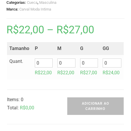
Categorias:
Cueca
,
Masculina
Marca:
Carval Moda Intima
R$
22,00
–
R$
27,00
Tamanho
P
M
G
GG
Quant.
R$
22,00
R$
22,00
R$
27,00
R$
24,00
Items
:
0
ADICIONAR AO
Total
:
R$0,00
CARRINHO
0
I