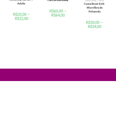
Camisa Menswear
Masculina
,
Cueca
Adulto
Cueca Boxer Emb.
Microfibra de
R$
60,00
–
Poliamida
R$
20,00
–
R$
64,00
R$
22,00
R$
30,00
–
R$
34,00