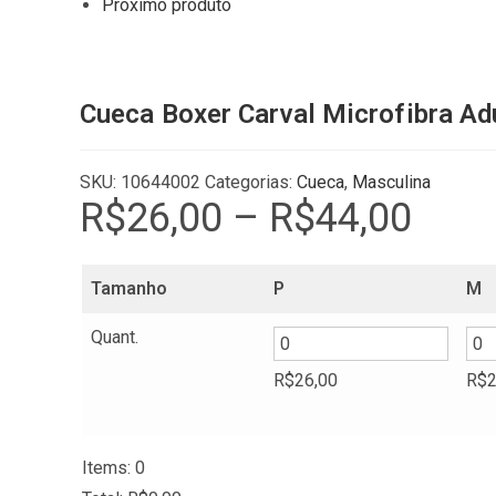
Próximo produto
Cueca Boxer Carval Microfibra Ad
SKU:
10644002
Categorias:
Cueca
,
Masculina
R$
26,00
–
R$
44,00
Price
range:
R$26,00
through
R$44,00
Tamanho
P
M
Quant.
R$
26,00
R$
2
Items
:
0