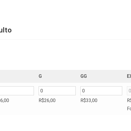
ulto
G
GG
E
6,00
R$
26,00
R$
33,00
R
F