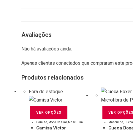
Avaliações
Não há avaliações ainda.
Apenas clientes conectados que compraram este pro
Produtos relacionados
Fora de estoque
Este
VER OPÇÕE
VER OPÇÕES
produto
tem
Masculina
,
Cueca
Camisa
,
Moda Casual
,
Masculina
Cueca Boxe
Camisa Victor
várias