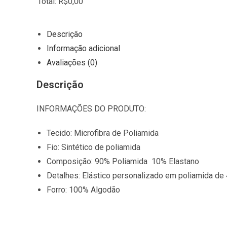
Total
:
R$
0,00
0
I
Descrição
t
Informação adicional
e
Avaliações (0)
m
Descrição
s
,
INFORMAÇÕES DO PRODUTO:
T
o
Tecido: Microfibra de Poliamida
t
Fio: Sintético de poliamida
a
Composição: 90% Poliamida 10% Elastano
l
Detalhes: Elástico personalizado em poliamida de 
$
Forro: 100% Algodão
0
.