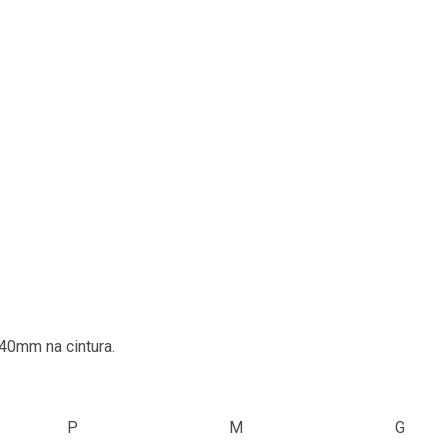
40mm na cintura.
P
M
G