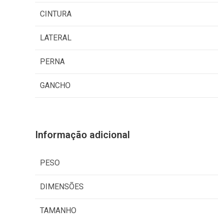
0
CINTURA
0
LATERAL
PERNA
GANCHO
Informação adicional
PESO
DIMENSÕES
TAMANHO