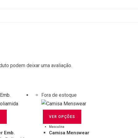
duto podem deixar uma avaliação.
Fora de estoque
Este
Este
S
VER OPÇÕES
produto
produto
tem
tem
Masculina
r Emb.
Camisa Menswear
várias
várias