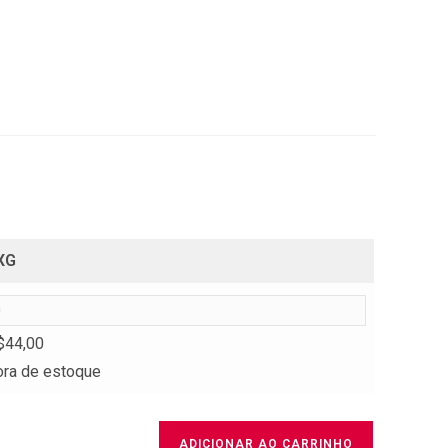
XG
$
44,00
ora de estoque
ADICIONAR AO CARRINHO