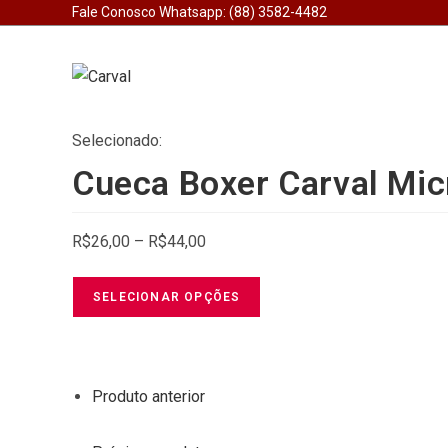
Ir
Fale Conosco Whatsapp: (88) 3582-4482
para
o
conteúdo
Selecionado:
Cueca Boxer Carval Mic
Price
R$
26,00
–
R$
44,00
range:
R$26,00
SELECIONAR OPÇÕES
through
R$44,00
Produto anterior