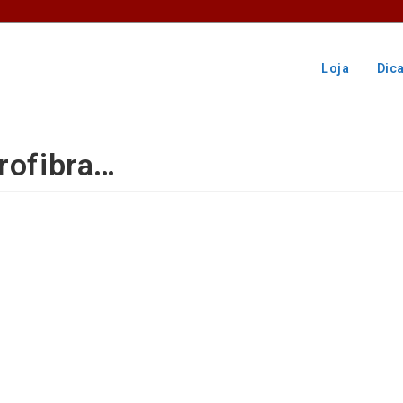
Loja
Dic
rofibra…