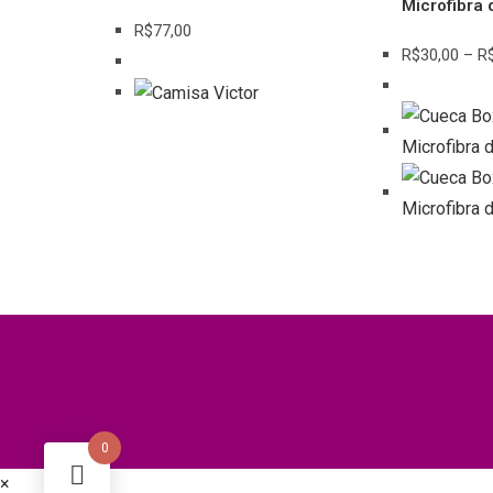
Microfibra 
variantes.
R$
77,00
As
R$
30,00
–
R
opções
podem
ser
escolhidas
na
página
do
produto
0
×