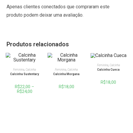
Apenas clientes conectados que compraram este
produto podem deixar uma avaliação.
Produtos relacionados
VER OPÇÕES
Feminina
,
Calcinha
VER OPÇÕES
VER OPÇÕES
Calcinha Cueca
Feminina
,
Calcinha
Feminina
,
Calcinha
Calcinha Sustentary
Calcinha Morgana
R$
18,00
R$
22,00
–
R$
18,00
R$
24,00