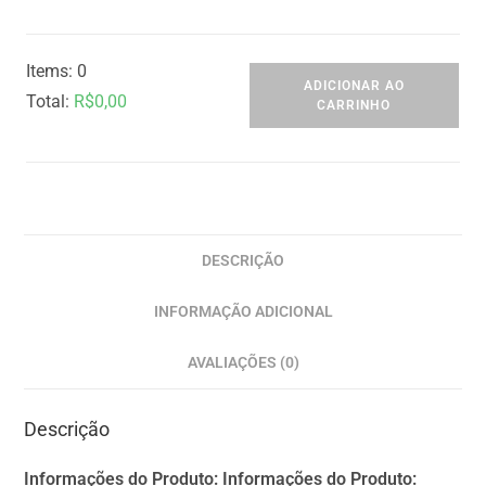
Items
:
0
ADICIONAR AO
Total
:
R$
0,00
CARRINHO
0
I
t
e
m
DESCRIÇÃO
s
INFORMAÇÃO ADICIONAL
,
T
AVALIAÇÕES (0)
o
t
Descrição
a
l
Informações do Produto:
Informações do Produto: