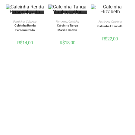
FORA DE
FORA DE
ESTOQUE
ESTOQUE
VER OPÇÕES
VER OPÇÕES
VER OPÇÕES
Feminina
,
Calcinha
Feminina
,
Calcinha
Feminina
,
Calcinha
Calcinha Renda
Calcinha Tanga
Calcinha Elizabeth
Personalizada
Marilia Cotton
R$
22,00
R$
14,00
R$
18,00