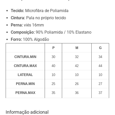
$
0
Tecido:
Microfibra de Poliamida
.
Cintura:
Pala no próprio tecido
0
Perna:
viés 16mm
0
Composição:
90% Poliamida / 10% Elastano
Forro:
100% Algodão
P
M
G
CINTURA.MIN
30
32
34
CINTURA.MAX
40
42
44
LATERAL
10
10
10
PERNA.MIN
25
26
27
PERNA.MAX
35
36
37
Informação adicional