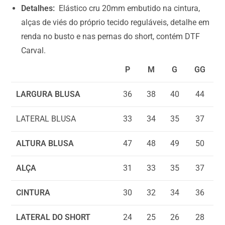
0
Detalhes:
Elástico cru 20mm embutido na cintura,
alças de viés do próprio tecido reguláveis, detalhe em
renda no busto e nas pernas do short, contém DTF
Carval.
P
M
G
GG
LARGURA BLUSA
36
38
40
44
LATERAL BLUSA
33
34
35
37
ALTURA BLUSA
47
48
49
50
ALÇA
31
33
35
37
CINTURA
30
32
34
36
LATERAL DO SHORT
24
25
26
28