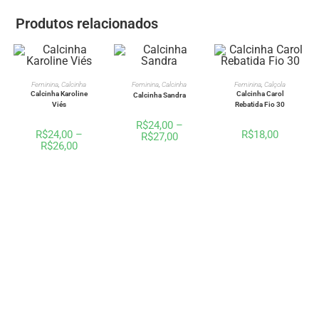
Produtos relacionados
VER OPÇÕES
VER OPÇÕES
VER OPÇÕES
Feminina
,
Calcinha
Feminina
,
Calcinha
Feminina
,
Calçola
Calcinha Karoline
Calcinha Carol
Calcinha Sandra
Viés
Rebatida Fio 30
R$
24,00
–
R$
24,00
–
R$
18,00
R$
27,00
R$
26,00