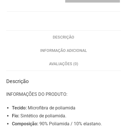
0
I
t
e
m
DESCRIÇÃO
s
INFORMAÇÃO ADICIONAL
,
T
AVALIAÇÕES (0)
o
t
Descrição
a
l
INFORMAÇÕES DO PRODUTO:
$
0
Tecido:
Microfibra de poliamida
.
Fio:
Sintético de poliamida.
0
Composição:
90% Poliamida / 10% elastano.