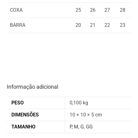
COXA
25
26
27
28
BARRA
20
21
22
23
Informação adicional
PESO
0,100 kg
DIMENSÕES
10 × 10 × 5 cm
TAMANHO
P
,
M
,
G
,
GG