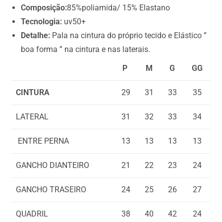
0
Composição:
85%poliamida/ 15% Elastano
0
Tecnologia:
uv50+
Detalhe:
Pala na cintura do próprio tecido e Elástico ”
boa forma ” na cintura e nas laterais.
P
M
G
GG
CINTURA
29
31
33
35
LATERAL
31
32
33
34
ENTRE PERNA
13
13
13
13
GANCHO DIANTEIRO
21
22
23
24
GANCHO TRASEIRO
24
25
26
27
QUADRIL
38
40
42
24