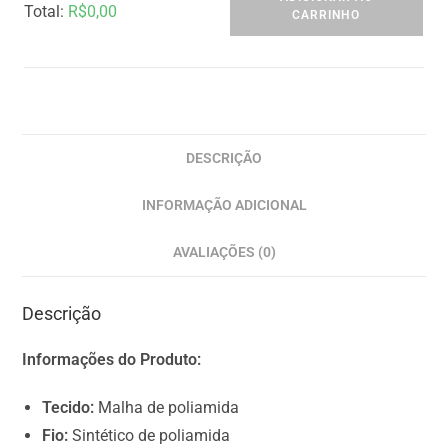
Total
:
R$
0,00
CARRINHO
0
I
t
e
m
DESCRIÇÃO
s
INFORMAÇÃO ADICIONAL
,
T
AVALIAÇÕES (0)
o
t
Descrição
a
l
Informações do Produto:
$
0
Tecido:
Malha de poliamida
.
Fio:
Sintético de poliamida