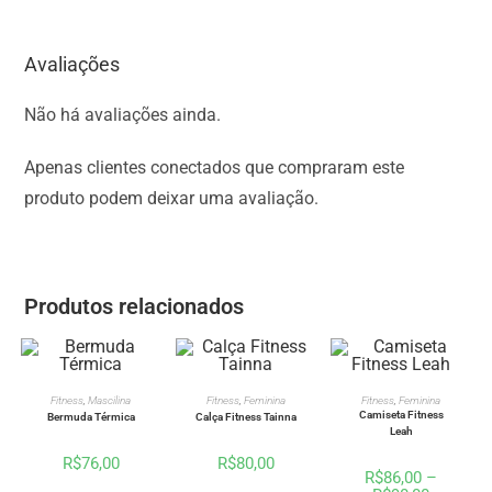
Avaliações
Não há avaliações ainda.
Apenas clientes conectados que compraram este
produto podem deixar uma avaliação.
Produtos relacionados
VER OPÇÕES
VER OPÇÕES
VER OPÇÕES
Fitness
,
Mascilina
Fitness
,
Feminina
Fitness
,
Feminina
Camiseta Fitness
Bermuda Térmica
Calça Fitness Tainna
Leah
R$
76,00
R$
80,00
R$
86,00
–