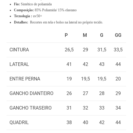
t
Fio:
Sintético de poliamida
Composição:
85% Poliamida/ 15% elastano
a
Tecnologia :
uv50+
l
Detalhes:
Recortes em tela e bolso na lateral no próprio tecido.
i
P
M
G
GG
s
R
CINTURA
26,5
29
31,5
33,5
$
0
LATERAL
41
42
43
44
,
0
ENTRE PERNA
19
19,5
19,5
20
0
GANCHO DIANTEIRO
26
27
28
29
GANCHO TRASEIRO
31
32
33
34
QUADRIL
38
40
42
44