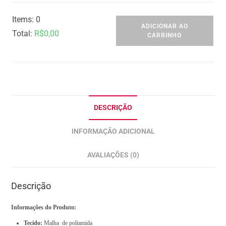
Items
:
0
ADICIONAR AO
Total
:
R$0,00
CARRINHO
0
I
t
e
m
DESCRIÇÃO
s
INFORMAÇÃO ADICIONAL
.
Y
AVALIAÇÕES (0)
o
u
Descrição
r
t
Informações do Produto:
o
Tecido:
Malha de poliamida