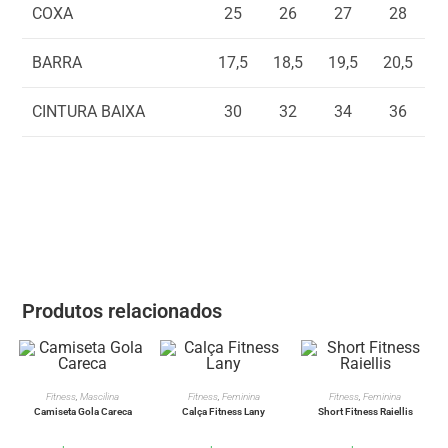
COXA
25
26
27
28
BARRA
17,5
18,5
19,5
20,5
CINTURA BAIXA
30
32
34
36
Produtos relacionados
VER OPÇÕES
VER OPÇÕES
VER OPÇÕES
Fitness
,
Mascilina
Fitness
,
Feminina
Fitness
,
Feminina
Camiseta Gola Careca
Calça Fitness Lany
Short Fitness Raiellis