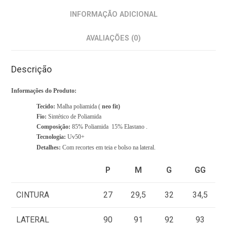
s
INFORMAÇÃO ADICIONAL
,
T
AVALIAÇÕES (0)
o
t
Descrição
a
l
Informações do Produto:
$
Tecido:
Malha poliamida (
neo fit)
0
Fio:
Sintético de Poliamida
Composição:
85% Poliamida 15% Elastano .
.
Tecnologia:
Uv50+
0
Detalhes:
Com recortes em teia e bolso na lateral.
0
P
M
G
GG
CINTURA
27
29,5
32
34,5
LATERAL
90
91
92
93