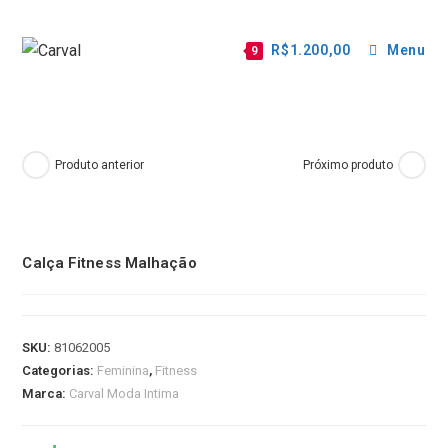
R$
1.200,00
Menu
9
Produto anterior
Próximo produto
Calça Fitness Malhação
SKU:
81062005
Categorias:
Feminina
,
Fitness
Marca:
Carval Moda Intima