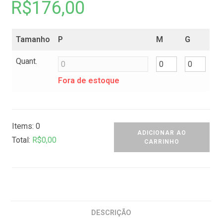
R$
176,00
Tamanho
P
M
G
Quant.
Fora de estoque
Items
:
0
ADICIONAR AO
Total
:
R$
0,00
CARRINHO
0
I
t
e
m
DESCRIÇÃO