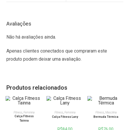
Avaliações
Não há avaliações ainda.
Apenas clientes conectados que compraram este
produto podem deixar uma avaliação.
Produtos relacionados
VER OPÇÕES
VER OPÇÕES
VER OPÇÕES
Fitness
,
Feminina
Fitness
,
Feminina
Fitness
,
Mascilina
Calça Fitness
Calça Fitness Lany
Bermuda Térmica
Tainna
R$
84,00
R$
76,00