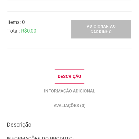
Items
:
0
ADICIONAR AO
Total
:
R$0,00
CARRINHO
0
I
t
e
m
DESCRIÇÃO
s
INFORMAÇÃO ADICIONAL
.
Y
AVALIAÇÕES (0)
o
u
Descrição
r
t
INFORMAÇÕES DO PRODUTO: