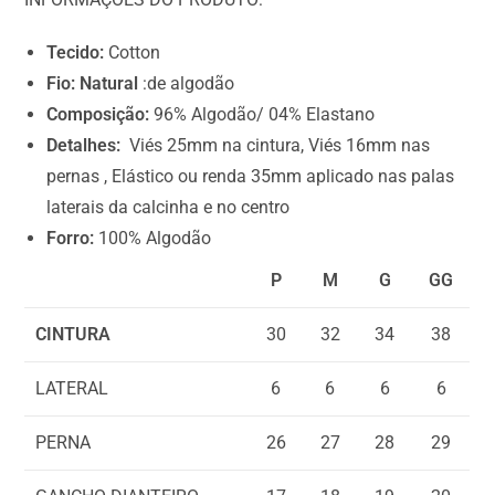
o
t
Tecido:
Cotton
a
Fio: Natural
:de algodão
l
Composição:
96% Algodão/ 04% Elastano
i
Detalhes:
Viés 25mm na cintura, Viés 16mm nas
s
pernas , Elástico ou renda 35mm aplicado nas palas
R
laterais da calcinha e no centro
$
Forro:
100% Algodão
0
P
M
G
GG
,
0
CINTURA
30
32
34
38
0
LATERAL
6
6
6
6
PERNA
26
27
28
29